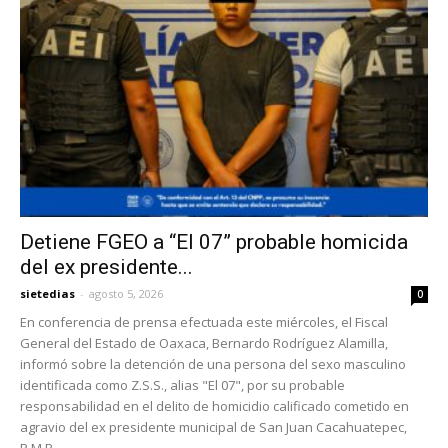
Detiene FGEO a “El 07” probable homicida
del ex presidente...
sietedias
-
agosto 5, 2026
0
En conferencia de prensa efectuada este miércoles, el Fiscal
General del Estado de Oaxaca, Bernardo Rodríguez Alamilla,
informó sobre la detención de una persona del sexo masculino
identificada como Z.S.S., alias "El 07", por su probable
responsabilidad en el delito de homicidio calificado cometido en
agravio del ex presidente municipal de San Juan Cacahuatepec,
P.M.B.