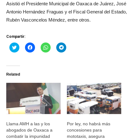
Asistió el Presidente Municipal de Oaxaca de Juárez, José
Antonio Hernández Fraguas y el Fiscal General del Estado,
Rubén Vasconcelos Méndez, entre otros.
Compartir:
Haz
Haz
Haz
Haz
clic
clic
clic
clic
para
para
para
para
compartir
compartir
compartir
compartir
en
en
en
en
Twitter
Facebook
WhatsApp
Telegram
(Se
(Se
(Se
(Se
Related
abre
abre
abre
abre
en
en
en
en
una
una
una
una
ventana
ventana
ventana
ventana
nueva)
nueva)
nueva)
nueva)
Llama AMH a las y los
Por ley, no habrá más
abogados de Oaxaca a
concesiones para
combatir la impunidad
mototaxis, asegura