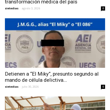
transformación médica del país
sietedias
-
agosto 3, 2026
0
Detienen a “El Miky”, presunto segundo al
mando de célula delictiva...
sietedias
-
julio 30, 2026
0