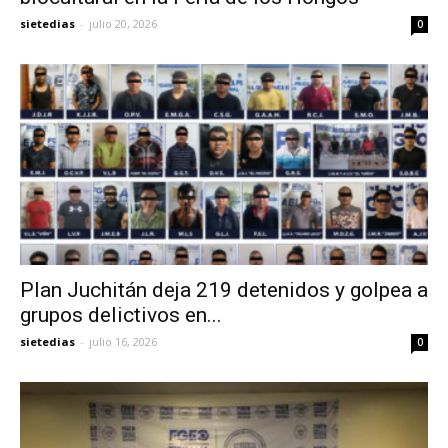
sietedias
-
julio 20, 2026
0
Plan Juchitán deja 219 detenidos y golpea a
grupos delictivos en...
sietedias
-
julio 16, 2026
0