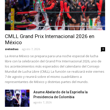
CMLL Grand Prix Internacional 2026 en
México
sietedias
-
agosto 7, 2026
0
La Arena México se prepara para una noche especial de lucha
libre con la celebración del Grand Prix Internacional 2026, uno de
los acontecimientos más esperados del calendario del Consejo
Mundial de Lucha Libre (CMLL). La función se realizará este viernes
7 de agosto y reunirá sobre el mismo cuadrilátero a
representantes de México y distintas partes del mundo.
Asume Abelardo de la Espriella la
Presidencia de Colombia
agosto 7, 2026