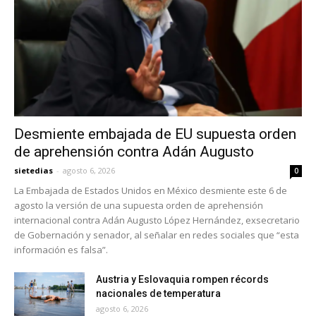
Desmiente embajada de EU supuesta orden
de aprehensión contra Adán Augusto
sietedias
-
agosto 6, 2026
0
La Embajada de Estados Unidos en México desmiente este 6 de
agosto la versión de una supuesta orden de aprehensión
internacional contra Adán Augusto López Hernández, exsecretario
de Gobernación y senador, al señalar en redes sociales que “esta
información es falsa”.
Austria y Eslovaquia rompen récords
nacionales de temperatura
agosto 6, 2026