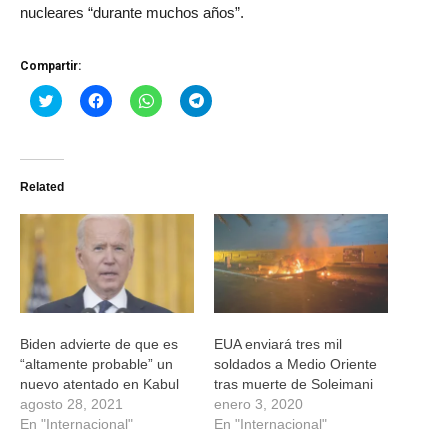
nucleares “durante muchos años”.
Compartir:
Haz
Haz
Haz
Haz
clic
clic
clic
clic
para
para
para
para
compartir
compartir
compartir
compartir
en
en
en
en
Twitter
Facebook
WhatsApp
Telegram
(Se
(Se
(Se
(Se
Related
abre
abre
abre
abre
en
en
en
en
una
una
una
una
ventana
ventana
ventana
ventana
nueva)
nueva)
nueva)
nueva)
Biden advierte de que es
EUA enviará tres mil
“altamente probable” un
soldados a Medio Oriente
nuevo atentado en Kabul
tras muerte de Soleimani
agosto 28, 2021
enero 3, 2020
En "Internacional"
En "Internacional"