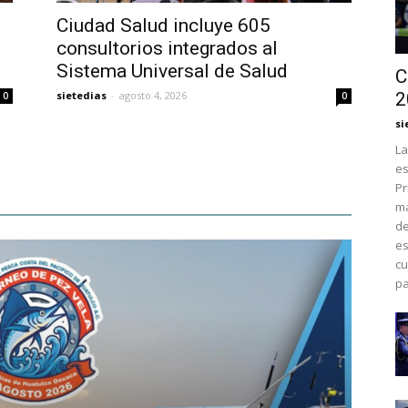
Ciudad Salud incluye 605
consultorios integrados al
Sistema Universal de Salud
C
sietedias
-
agosto 4, 2026
2
0
0
si
La
es
Pr
má
de
es
cu
pa