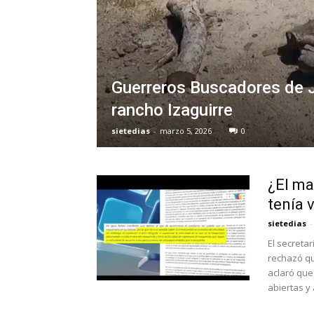
Guerreros Buscadores de Ja
rancho Izaguirre
sietedias
-
marzo 5, 2026
0
¿El ma
tenía 
sietedias
-
El secreta
rechazó qu
aclaró que
abiertas y 