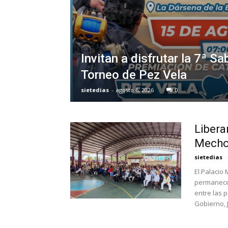
Invitan a disfrutar la 7ª 
Torneo de Pez Vela
sietedias
-
agosto 6, 2026
0
Libera
Mechoa
sietedias
-
El Palacio
permanecer
entre las p
Gobierno, 