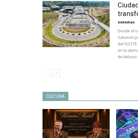
Ciudad
transf
sietedias
-
Desde el c
Salomón Ja
del ISSSTE
en la aten
de México.
CULTURA