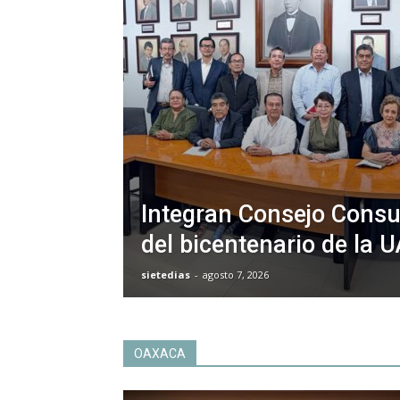
Integran Consejo Consul
del bicentenario de la 
sietedias
-
agosto 7, 2026
OAXACA