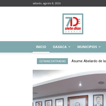
sábado, agosto 8, 2026
Siete
Días
Oaxaca
INICIO
OAXACA
MUNICIPIOS
Asume Abelardo de la Esp
Habilita UNAM portal 
ÚLTIMAS ENTRADAS