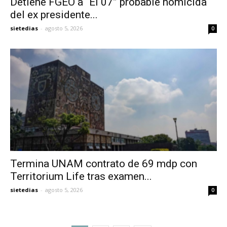
Detiene FGEO a “El 07” probable homicida
del ex presidente...
sietedias
-
agosto 5, 2026
0
Termina UNAM contrato de 69 mdp con
Territorium Life tras examen...
sietedias
-
agosto 5, 2026
0