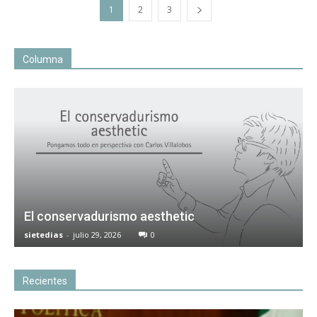
1
2
3
Columna
El conservadurismo aesthetic
sietedias
-
julio 29, 2026
0
Recientes