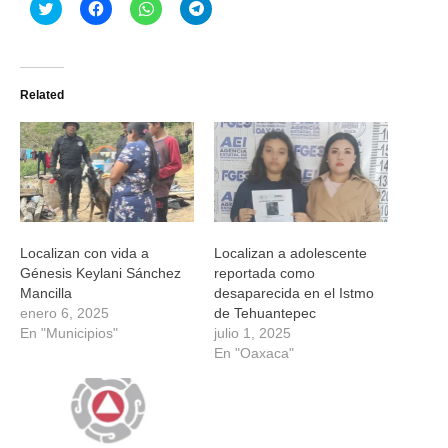
Haz
Haz
Haz
Haz
clic
clic
clic
clic
para
para
para
para
compartir
compartir
compartir
compartir
en
en
en
en
Twitter
Facebook
WhatsApp
Telegram
(Se
(Se
(Se
(Se
Related
abre
abre
abre
abre
en
en
en
en
una
una
una
una
ventana
ventana
ventana
ventana
nueva)
nueva)
nueva)
nueva)
Localizan con vida a
Localizan a adolescente
Génesis Keylani Sánchez
reportada como
Mancilla
desaparecida en el Istmo
enero 6, 2025
de Tehuantepec
En "Municipios"
julio 1, 2025
En "Oaxaca"