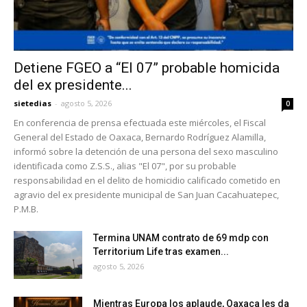
Detiene FGEO a “El 07” probable homicida
del ex presidente...
sietedias
-
agosto 5, 2026
0
En conferencia de prensa efectuada este miércoles, el Fiscal
General del Estado de Oaxaca, Bernardo Rodríguez Alamilla,
informó sobre la detención de una persona del sexo masculino
identificada como Z.S.S., alias "El 07", por su probable
responsabilidad en el delito de homicidio calificado cometido en
agravio del ex presidente municipal de San Juan Cacahuatepec,
P.M.B.
Termina UNAM contrato de 69 mdp con
Territorium Life tras examen...
agosto 5, 2026
Mientras Europa los aplaude, Oaxaca les da