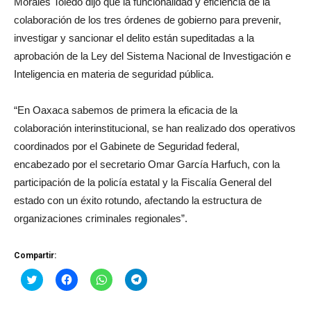
Morales Toledo dijo que la funcionalidad y eficiencia de la
colaboración de los tres órdenes de gobierno para prevenir,
investigar y sancionar el delito están supeditadas a la
aprobación de la Ley del Sistema Nacional de Investigación e
Inteligencia en materia de seguridad pública.
“En Oaxaca sabemos de primera la eficacia de la
colaboración interinstitucional, se han realizado dos operativos
coordinados por el Gabinete de Seguridad federal,
encabezado por el secretario Omar García Harfuch, con la
participación de la policía estatal y la Fiscalía General del
estado con un éxito rotundo, afectando la estructura de
organizaciones criminales regionales”.
Compartir:
Haz
Haz
Haz
Haz
clic
clic
clic
clic
para
para
para
para
compartir
compartir
compartir
compartir