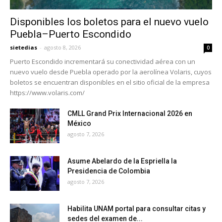
Disponibles los boletos para el nuevo vuelo
Puebla–Puerto Escondido
sietedias
-
agosto 8, 2026
0
Puerto Escondido incrementará su conectividad aérea con un
nuevo vuelo desde Puebla operado por la aerolínea Volaris, cuyos
boletos se encuentran disponibles en el sitio oficial de la empresa
https://www.volaris.com/
CMLL Grand Prix Internacional 2026 en
México
agosto 7, 2026
Asume Abelardo de la Espriella la
Presidencia de Colombia
agosto 7, 2026
Habilita UNAM portal para consultar citas y
sedes del examen de...