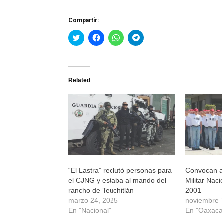
Compartir:
Haz
Haz
Haz
Haz
clic
clic
clic
clic
para
para
para
para
compartir
compartir
compartir
compartir
en
en
en
en
Twitter
Facebook
WhatsApp
Telegram
(Se
(Se
(Se
(Se
Related
abre
abre
abre
abre
en
en
en
en
una
una
una
una
ventana
ventana
ventana
ventana
nueva)
nueva)
nueva)
nueva)
“El Lastra” reclutó personas para
Convocan al
el CJNG y estaba al mando del
Militar Naci
rancho de Teuchitlán
2001
marzo 24, 2025
noviembre 
En "Nacional"
En "Oaxaca