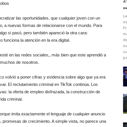
2
alobos
si
La
cratizar las oportunidades, que cualquier joven con un
es
ajo, a nuevas formas de relacionarse con el mundo. Para
Pr
lgo si pasó, pero también apareció la otra cara:
má
de
funciona la atención en la era digital.
es
cu
esté en las redes sociales,, más bien que este aprendió a
pa
e muchos de nosotros.
o volvió a poner cifras y evidencia sobre algo que ya era
var. El reclutamiento criminal en TikTok continúa. Los
ivas: la oferta de empleo disfrazada, la construcción de
ida criminal.
porque imita exactamente el lenguaje de cualquier anuncio
to, promesas de crecimiento. A simple vista, no parece una