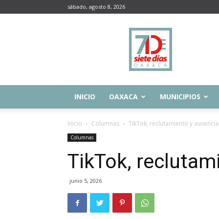
sábado, agosto 8, 2026
Siete
Días
Oaxaca
INICIO
OAXACA
MUNICIPIOS
Inicio
Columnas
TikTok, reclutamiento y ausencia
Columnas
TikTok, reclutam
junio 5, 2026