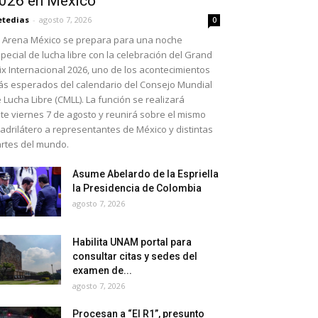
026 en México
etedias
-
agosto 7, 2026
0
 Arena México se prepara para una noche
pecial de lucha libre con la celebración del Grand
ix Internacional 2026, uno de los acontecimientos
s esperados del calendario del Consejo Mundial
 Lucha Libre (CMLL). La función se realizará
te viernes 7 de agosto y reunirá sobre el mismo
adrilátero a representantes de México y distintas
rtes del mundo.
Asume Abelardo de la Espriella
la Presidencia de Colombia
agosto 7, 2026
Habilita UNAM portal para
consultar citas y sedes del
examen de...
agosto 7, 2026
Procesan a “El R1”, presunto