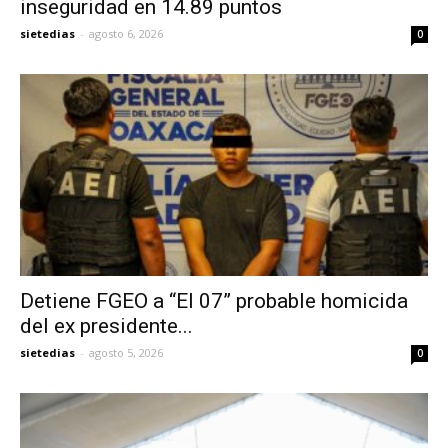
inseguridad en 14.89 puntos
sietedias
-
agosto 6, 2026
0
Detiene FGEO a “El 07” probable homicida
del ex presidente...
sietedias
-
agosto 5, 2026
0