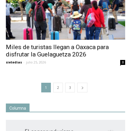
Miles de turistas llegan a Oaxaca para
disfrutar la Guelaguetza 2026
sietedias
-
julio 25, 2026
0
1
2
3
Columna