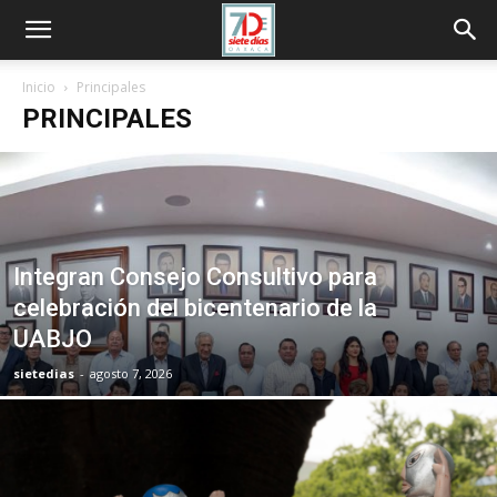
Inicio
Principales
PRINCIPALES
Integran Consejo Consultivo para
celebración del bicentenario de la
UABJO
sietedias
-
agosto 7, 2026