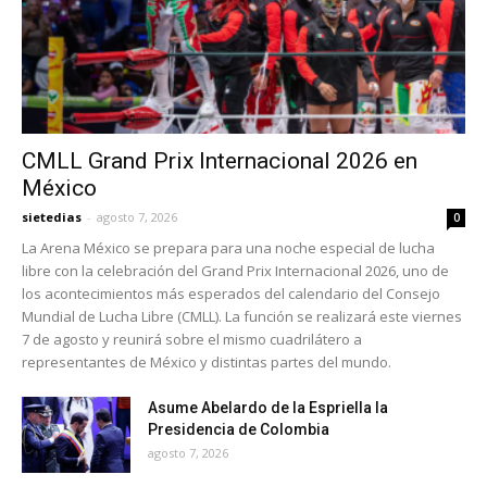
CMLL Grand Prix Internacional 2026 en
México
sietedias
-
agosto 7, 2026
0
La Arena México se prepara para una noche especial de lucha
libre con la celebración del Grand Prix Internacional 2026, uno de
los acontecimientos más esperados del calendario del Consejo
Mundial de Lucha Libre (CMLL). La función se realizará este viernes
7 de agosto y reunirá sobre el mismo cuadrilátero a
representantes de México y distintas partes del mundo.
Asume Abelardo de la Espriella la
Presidencia de Colombia
agosto 7, 2026