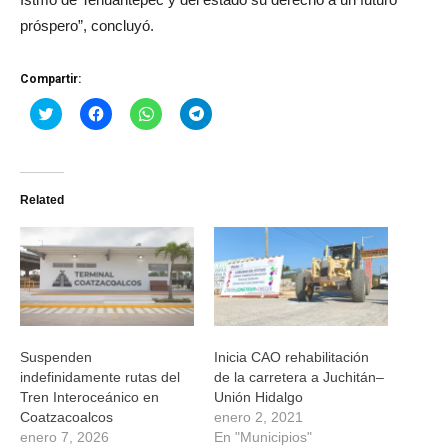
próspero”, concluyó.
Compartir:
Haz
Haz
Haz
Haz
clic
clic
clic
clic
para
para
para
para
compartir
compartir
compartir
compartir
en
en
en
en
Twitter
Facebook
WhatsApp
Telegram
(Se
(Se
(Se
(Se
Related
abre
abre
abre
abre
en
en
en
en
una
una
una
una
ventana
ventana
ventana
ventana
nueva)
nueva)
nueva)
nueva)
Suspenden
Inicia CAO rehabilitación
indefinidamente rutas del
de la carretera a Juchitán–
Tren Interoceánico en
Unión Hidalgo
Coatzacoalcos
enero 2, 2021
enero 7, 2026
En "Municipios"