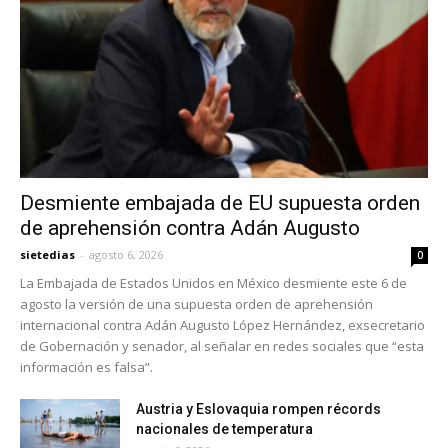
Desmiente embajada de EU supuesta orden
de aprehensión contra Adán Augusto
sietedias
-
agosto 6, 2026
0
La Embajada de Estados Unidos en México desmiente este 6 de
agosto la versión de una supuesta orden de aprehensión
internacional contra Adán Augusto López Hernández, exsecretario
de Gobernación y senador, al señalar en redes sociales que “esta
información es falsa”.
Austria y Eslovaquia rompen récords
nacionales de temperatura