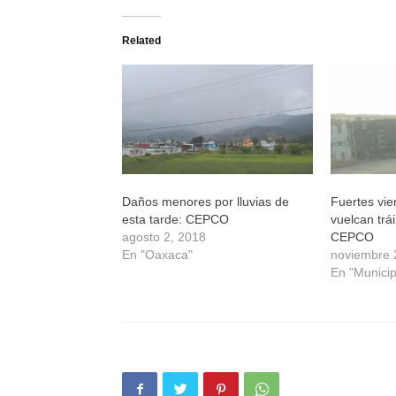
en
en
en
en
Twitter
Facebook
WhatsApp
Telegram
(Se
(Se
(Se
(Se
Related
abre
abre
abre
abre
en
en
en
en
una
una
una
una
ventana
ventana
ventana
ventana
nueva)
nueva)
nueva)
nueva)
Daños menores por lluvias de
Fuertes vie
esta tarde: CEPCO
vuelcan trái
agosto 2, 2018
CEPCO
En "Oaxaca"
noviembre 
En "Municip