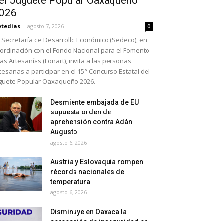
el Juguete Popular Oaxaqueño
026
etedias
-
agosto 7, 2026
0
 Secretaría de Desarrollo Económico (Sedeco), en
ordinación con el Fondo Nacional para el Fomento
las Artesanías (Fonart), invita a las personas
tesanas a participar en el 15° Concurso Estatal del
guete Popular Oaxaqueño 2026.
Desmiente embajada de EU
supuesta orden de
aprehensión contra Adán
Augusto
agosto 6, 2026
Austria y Eslovaquia rompen
récords nacionales de
temperatura
agosto 6, 2026
Disminuye en Oaxaca la