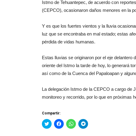
Istmo de Tehuantepec, de acuerdo con reportes 
(CEPCO), ocasionaron daños menores en la po
Y es que los fuertes vientos y la lluvia ocasion
luz que se encontraba en mal estado; estas afe
pérdida de vidas humanas.
Estas lluvias se originaron por el eje delantero
oriente del Istmo la tarde de hoy, lo generará 
así como de la Cuenca del Papaloapan y algunos
La delegación Istmo de la CEPCO a cargo de J
monitoreo y recorrido, por lo que en próximas h
Compartir:
Haz
Haz
Haz
Haz
clic
clic
clic
clic
para
para
para
para
compartir
compartir
compartir
compartir