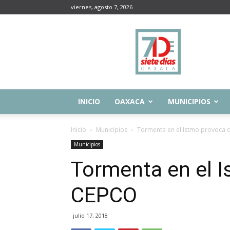
viernes, agosto 7, 2026
Siete
Días
Oaxaca
INICIO
OAXACA
MUNICIPIOS
Inicio
Municipios
Tormenta en el Istmo provoca
Municipios
Tormenta en el 
CEPCO
julio 17, 2018