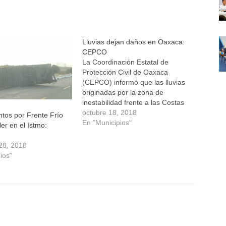
Lluvias dejan daños en Oaxaca:
CEPCO
La Coordinación Estatal de
Protección Civil de Oaxaca
(CEPCO) informó que las lluvias
originadas por la zona de
inestabilidad frente a las Costas
de Chiapas han dejado algunos
octubre 18, 2018
ntos por Frente Frío
daños en la entidad oaxaqueña.
En "Municipios"
ler en el Istmo:
El titular de la dependencia,
Heliodoro Díaz Escárraga indicó
28, 2018
que en Tuxtepec sobre la
ios"
carretera 175 a…