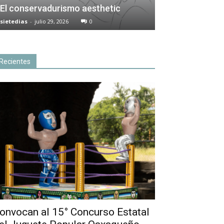
El conservadurismo aesthetic
sietedias
-
julio 29, 2026
0
Recientes
onvocan al 15° Concurso Estatal