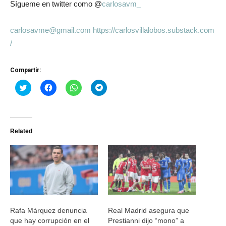
Sígueme en twitter como @
carlosavm_
carlosavme@gmail.com
https://carlosvillalobos.substack.com
/
Compartir:
Haz
Haz
Haz
Haz
clic
clic
clic
clic
para
para
para
para
compartir
compartir
compartir
compartir
en
en
en
en
Twitter
Facebook
WhatsApp
Telegram
(Se
(Se
(Se
(Se
Related
abre
abre
abre
abre
en
en
en
en
una
una
una
una
ventana
ventana
ventana
ventana
nueva)
nueva)
nueva)
nueva)
Rafa Márquez denuncia
Real Madrid asegura que
que hay corrupción en el
Prestianni dijo “mono” a