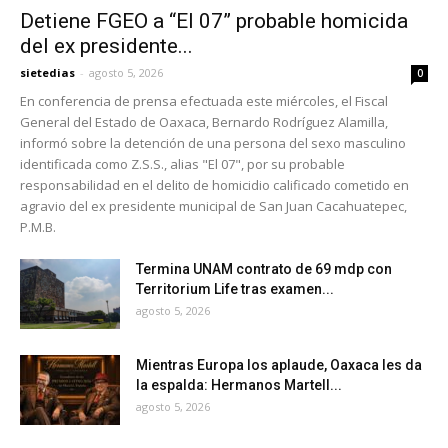
Detiene FGEO a “El 07” probable homicida
del ex presidente...
sietedias
-
agosto 5, 2026
0
En conferencia de prensa efectuada este miércoles, el Fiscal
General del Estado de Oaxaca, Bernardo Rodríguez Alamilla,
informó sobre la detención de una persona del sexo masculino
identificada como Z.S.S., alias "El 07", por su probable
responsabilidad en el delito de homicidio calificado cometido en
agravio del ex presidente municipal de San Juan Cacahuatepec,
P.M.B.
Termina UNAM contrato de 69 mdp con
Territorium Life tras examen...
agosto 5, 2026
Mientras Europa los aplaude, Oaxaca les da
la espalda: Hermanos Martell...
agosto 5, 2026