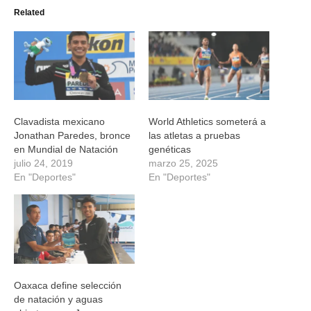
(Se
(Se
(Se
(Se
Related
abre
abre
abre
abre
en
en
en
en
una
una
una
una
ventana
ventana
ventana
ventana
nueva)
nueva)
nueva)
nueva)
Clavadista mexicano
World Athletics someterá a
Jonathan Paredes, bronce
las atletas a pruebas
en Mundial de Natación
genéticas
julio 24, 2019
marzo 25, 2025
En "Deportes"
En "Deportes"
Oaxaca define selección
de natación y aguas