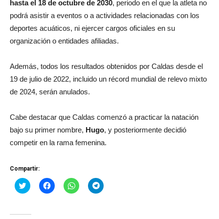
hasta el 18 de octubre de 2030
, periodo en el que la atleta no
podrá asistir a eventos o a actividades relacionadas con los
deportes acuáticos, ni ejercer cargos oficiales en su
organización o entidades afiliadas.
Además, todos los resultados obtenidos por Caldas desde el
19 de julio de 2022, incluido un récord mundial de relevo mixto
de 2024, serán anulados.
Cabe destacar que Caldas comenzó a practicar la natación
bajo su primer nombre,
Hugo
, y posteriormente decidió
competir en la rama femenina.
Compartir:
Haz
Haz
Haz
Haz
clic
clic
clic
clic
para
para
para
para
compartir
compartir
compartir
compartir
en
en
en
en
Twitter
Facebook
WhatsApp
Telegram