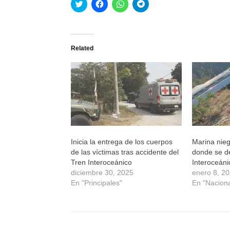
Haz
Haz
Haz
Haz
clic
clic
clic
clic
para
para
para
para
compartir
compartir
compartir
compartir
en
en
en
en
Twitter
Facebook
WhatsApp
Telegram
(Se
(Se
(Se
(Se
Related
abre
abre
abre
abre
en
en
en
en
una
una
una
una
ventana
ventana
ventana
ventana
nueva)
nueva)
nueva)
nueva)
Inicia la entrega de los cuerpos
Marina nie
de las víctimas tras accidente del
donde se de
Tren Interoceánico
Interoceáni
diciembre 30, 2025
enero 8, 2
En "Principales"
En "Naciona