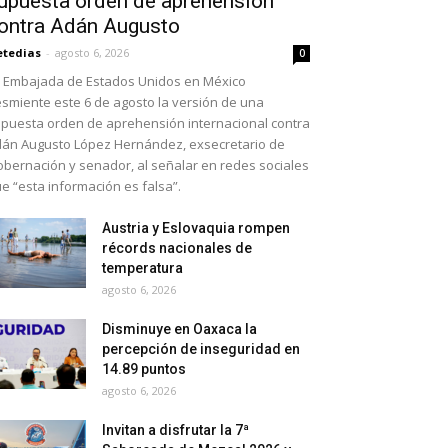
upuesta orden de aprehensión
ontra Adán Augusto
etedias
-
agosto 6, 2026
0
 Embajada de Estados Unidos en México
smiente este 6 de agosto la versión de una
puesta orden de aprehensión internacional contra
án Augusto López Hernández, exsecretario de
bernación y senador, al señalar en redes sociales
e “esta información es falsa”.
Austria y Eslovaquia rompen
récords nacionales de
temperatura
agosto 6, 2026
Disminuye en Oaxaca la
percepción de inseguridad en
14.89 puntos
agosto 6, 2026
Invitan a disfrutar la 7ª