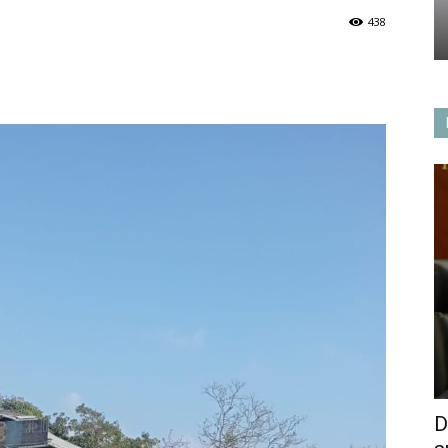
438
D