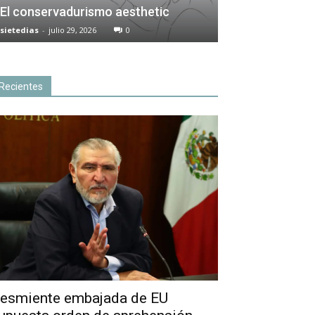
El conservadurismo aesthetic
sietedias
-
julio 29, 2026
0
Recientes
esmiente embajada de EU