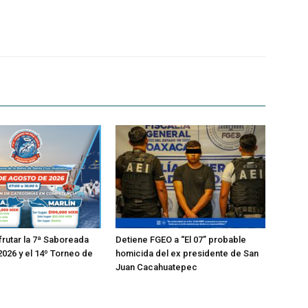
sfrutar la 7ª Saboreada
Detiene FGEO a “El 07” probable
026 y el 14º Torneo de
homicida del ex presidente de San
Juan Cacahuatepec