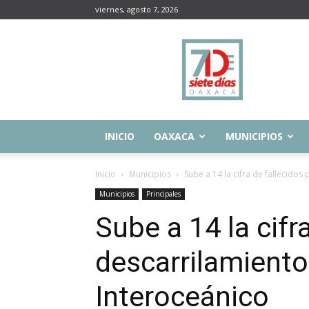
viernes, agosto 7, 2026
Siete
Días
Oaxaca
INICIO
OAXACA
MUNICIPIOS
Inicio
Municipios
Sube a 14 la cifra de fallecidos
Municipios
Principales
Sube a 14 la cifr
descarrilamiento
Interoceánico