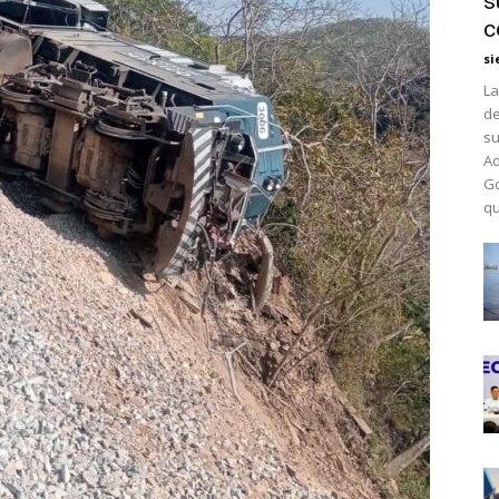
s
c
si
La
de
su
Ad
Go
qu