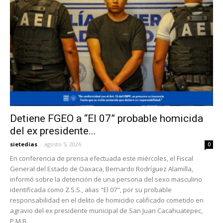
Detiene FGEO a “El 07” probable homicida
del ex presidente...
sietedias
-
agosto 5, 2026
0
En conferencia de prensa efectuada este miércoles, el Fiscal
General del Estado de Oaxaca, Bernardo Rodríguez Alamilla,
informó sobre la detención de una persona del sexo masculino
identificada como Z.S.S., alias "El 07", por su probable
responsabilidad en el delito de homicidio calificado cometido en
agravio del ex presidente municipal de San Juan Cacahuatepec,
P.M.B.