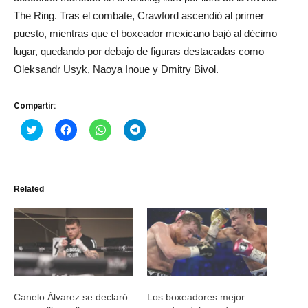
The Ring. Tras el combate, Crawford ascendió al primer
puesto, mientras que el boxeador mexicano bajó al décimo
lugar, quedando por debajo de figuras destacadas como
Oleksandr Usyk, Naoya Inoue y Dmitry Bivol.
Compartir:
Haz
Haz
Haz
Haz
clic
clic
clic
clic
para
para
para
para
compartir
compartir
compartir
compartir
en
en
en
en
Twitter
Facebook
WhatsApp
Telegram
(Se
(Se
(Se
(Se
Related
abre
abre
abre
abre
en
en
en
en
una
una
una
una
ventana
ventana
ventana
ventana
nueva)
nueva)
nueva)
nueva)
Canelo Álvarez se declaró
Los boxeadores mejor