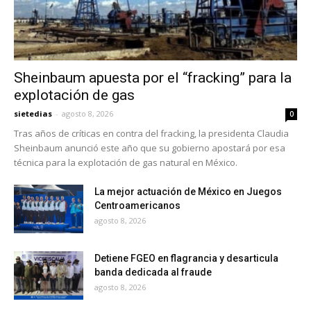
Sheinbaum apuesta por el “fracking” para la
explotación de gas
sietedias
-
agosto 8, 2026
0
Tras años de críticas en contra del fracking, la presidenta Claudia
Sheinbaum anunció este año que su gobierno apostará por esa
técnica para la explotación de gas natural en México.
La mejor actuación de México en Juegos
Centroamericanos
agosto 8, 2026
Detiene FGEO en flagrancia y desarticula
banda dedicada al fraude
agosto 8, 2026