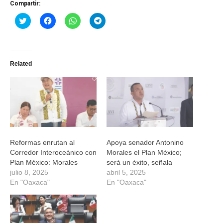
Compartir:
Haz
Haz
Haz
Haz
clic
clic
clic
clic
para
para
para
para
compartir
compartir
compartir
compartir
en
en
en
en
Twitter
Facebook
WhatsApp
Telegram
(Se
(Se
(Se
(Se
Related
abre
abre
abre
abre
en
en
en
en
una
una
una
una
ventana
ventana
ventana
ventana
nueva)
nueva)
nueva)
nueva)
Reformas enrutan al
Apoya senador Antonino
Corredor Interoceánico con
Morales el Plan México;
Plan México: Morales
será un éxito, señala
julio 8, 2025
abril 5, 2025
En "Oaxaca"
En "Oaxaca"