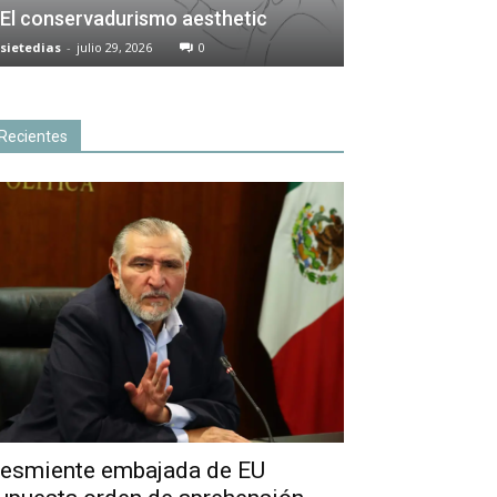
El conservadurismo aesthetic
sietedias
-
julio 29, 2026
0
Recientes
esmiente embajada de EU