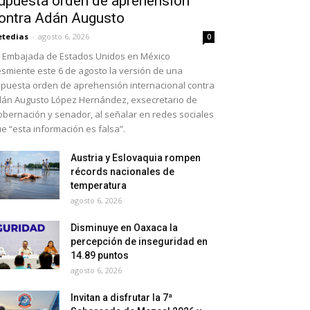
upuesta orden de aprehensión
ontra Adán Augusto
etedias
-
agosto 6, 2026
0
 Embajada de Estados Unidos en México
smiente este 6 de agosto la versión de una
puesta orden de aprehensión internacional contra
án Augusto López Hernández, exsecretario de
bernación y senador, al señalar en redes sociales
e “esta información es falsa”.
Austria y Eslovaquia rompen
récords nacionales de
temperatura
agosto 6, 2026
Disminuye en Oaxaca la
percepción de inseguridad en
14.89 puntos
agosto 6, 2026
Invitan a disfrutar la 7ª