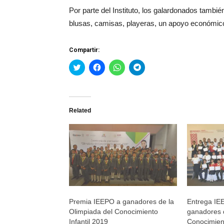
Por parte del Instituto, los galardonados también 
blusas, camisas, playeras, un apoyo económico,
Compartir:
Haz
Haz
Haz
Haz
clic
clic
clic
clic
para
para
para
para
compartir
compartir
compartir
compartir
en
en
en
en
Twitter
Facebook
WhatsApp
Telegram
(Se
(Se
(Se
(Se
Related
abre
abre
abre
abre
en
en
en
en
una
una
una
una
ventana
ventana
ventana
ventana
nueva)
nueva)
nueva)
nueva)
Premia IEEPO a ganadores de la
Entrega IE
Olimpiada del Conocimiento
ganadores d
Infantil 2019
Conocimient