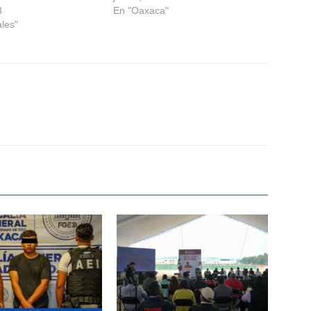
3
En "Oaxaca"
ales"