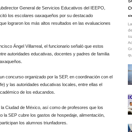
s
c
Subdirector General de Servicios Educativos del IEEPO,
citó los escolares oaxaqueños por su destacado
si
ue lograron los más altos resultados en las evaluaciones
La
de
su
Ad
cisco Ángel Villarreal, el funcionario señaló que estos
Go
entre autoridades educativas, docentes y padres de familia
qu
 oaxaqueños.
 un concurso organizado por la SEP, en coordinación con el
 y las autoridades educativas locales, entre ellas el
académico de los educandos.
a la Ciudad de México, así como de profesores que los
o la SEP cubre los gastos de hospedaje, alimentación,
 participan los alumnos triunfadores.