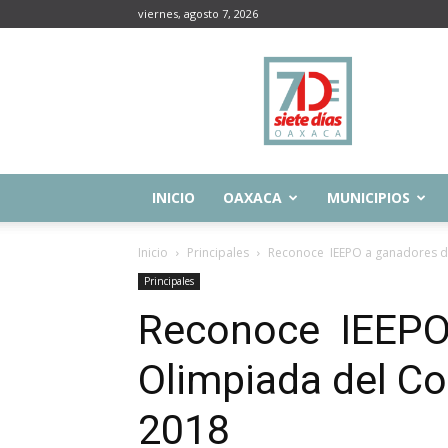
viernes, agosto 7, 2026
Siete
Días
Oaxaca
INICIO
OAXACA
MUNICIPIOS
Inicio
Principales
Reconoce IEEPO a ganadores de
Principales
Reconoce IEEPO 
Olimpiada del Co
2018