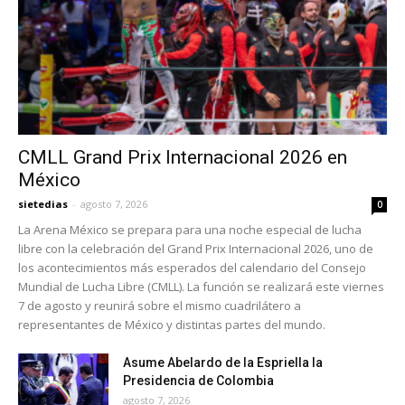
CMLL Grand Prix Internacional 2026 en
México
sietedias
-
agosto 7, 2026
0
La Arena México se prepara para una noche especial de lucha
libre con la celebración del Grand Prix Internacional 2026, uno de
los acontecimientos más esperados del calendario del Consejo
Mundial de Lucha Libre (CMLL). La función se realizará este viernes
7 de agosto y reunirá sobre el mismo cuadrilátero a
representantes de México y distintas partes del mundo.
Asume Abelardo de la Espriella la
Presidencia de Colombia
agosto 7, 2026