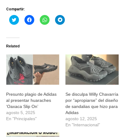
Compartir:
Haz
Haz
Haz
Haz
clic
clic
clic
clic
para
para
para
para
compartir
compartir
compartir
compartir
en
en
en
en
Twitter
Facebook
WhatsApp
Telegram
(Se
(Se
(Se
(Se
Related
abre
abre
abre
abre
en
en
en
en
una
una
una
una
ventana
ventana
ventana
ventana
nueva)
nueva)
nueva)
nueva)
Presunto plagio de Adidas
Se disculpa Willy Chavarría
al presentar huaraches
por “apropiarse” del diseño
‘Oaxaca Slip On’
de sandalias que hizo para
agosto 5, 2025
Adidas
En "Principales"
agosto 12, 2025
En "Internacional"