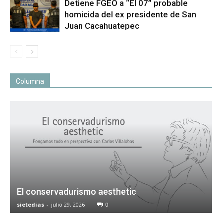
Detiene FGEO a “El 07” probable
homicida del ex presidente de San
Juan Cacahuatepec
Columna
El conservadurismo aesthetic
sietedias
-
julio 29, 2026
0