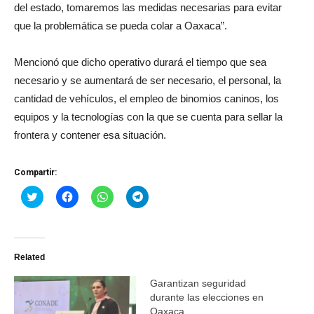
del estado, tomaremos las medidas necesarias para evitar
que la problemática se pueda colar a Oaxaca”.
Mencionó que dicho operativo durará el tiempo que sea
necesario y se aumentará de ser necesario, el personal, la
cantidad de vehículos, el empleo de binomios caninos, los
equipos y la tecnologías con la que se cuenta para sellar la
frontera y contener esa situación.
Compartir:
Haz
Haz
Haz
Haz
clic
clic
clic
clic
para
para
para
para
compartir
compartir
compartir
compartir
en
en
en
en
Twitter
Facebook
WhatsApp
Telegram
(Se
(Se
(Se
(Se
Related
abre
abre
abre
abre
en
en
en
en
una
una
una
una
Garantizan seguridad
ventana
ventana
ventana
ventana
nueva)
nueva)
nueva)
nueva)
durante las elecciones en
Oaxaca