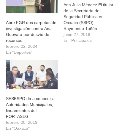
Ana Julia Méndez El titular
de la Secretaría de
Seguridad Pública en
Oaxaca (SSPO),
Abre FGR dos carpetas de
Raymundo Tuñón
investigación contra Ana
Jáuregui, dio a conocer los
junio 27, 2018
Guevara por desvío de
trabajos en materia de
En "Principales"
recursos
seguridad que se han
febrero 22, 2024
implementado en la
En "Deportes"
entidad, a través de las
diferentes instituciones
encabezadas por la
Secretaría General de
Gobierno (Segego), en
coayuvanza con…
SESESPO da a conocer a
Autoridades Municipales,
lineamientos del
FORTASEG
febrero 28, 2019
En "Oaxaca"