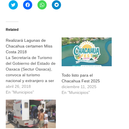
Haz
Haz
Haz
Haz
clic
clic
clic
clic
para
para
para
para
compartir
compartir
compartir
compartir
en
en
en
en
Twitter
Facebook
WhatsApp
Telegram
(Se
(Se
(Se
(Se
Related
abre
abre
abre
abre
en
en
en
en
una
una
una
una
Realizará Lagunas de
ventana
ventana
ventana
ventana
nueva)
nueva)
nueva)
nueva)
Chacahua certamen Miss
Costa 2018
La Secretaría de Turismo
del Gobierno del Estado de
Oaxaca (Sectur Oaxaca),
convoca al turismo
Todo listo para el
nacional y extranjero a ser
Chacahua Fest 2025
parte del “Certamen de
abril 26, 2018
diciembre 11, 2025
Belleza Miss Costa 2018”,
En "Municipios"
En "Municipios"
que se llevará a cabo el
día 28 de abril en Lagunas
de Chacahua. La Bahía
Principal de esta reserva
natural del…