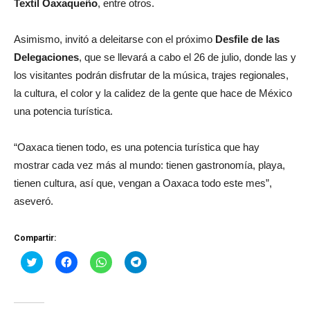
Textil Oaxaqueño
, entre otros.
Asimismo, invitó a deleitarse con el próximo
Desfile de las
Delegaciones
, que se llevará a cabo el 26 de julio, donde las y
los visitantes podrán disfrutar de la música, trajes regionales,
la cultura, el color y la calidez de la gente que hace de México
una potencia turística.
“Oaxaca tienen todo, es una potencia turística que hay
mostrar cada vez más al mundo: tienen gastronomía, playa,
tienen cultura, así que, vengan a Oaxaca todo este mes”,
aseveró.
Compartir:
Haz
Haz
Haz
Haz
clic
clic
clic
clic
para
para
para
para
compartir
compartir
compartir
compartir
en
en
en
en
Twitter
Facebook
WhatsApp
Telegram