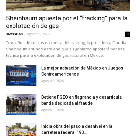
Sheinbaum apuesta por el “fracking” para la
explotación de gas
sietedias
-
agosto 8, 2026
0
Tras años de críticas en contra del fracking, la presidenta Claudia
Sheinbaum anunció este año que su gobierno apostará por esa
técnica para la explotación de gas natural en México.
La mejor actuación de México en Juegos
Centroamericanos
agosto 8, 2026
Detiene FGEO en flagrancia y desarticula
banda dedicada al fraude
agosto 8, 2026
Inicia obra del paso a desnivel en la
carretera federal 190...