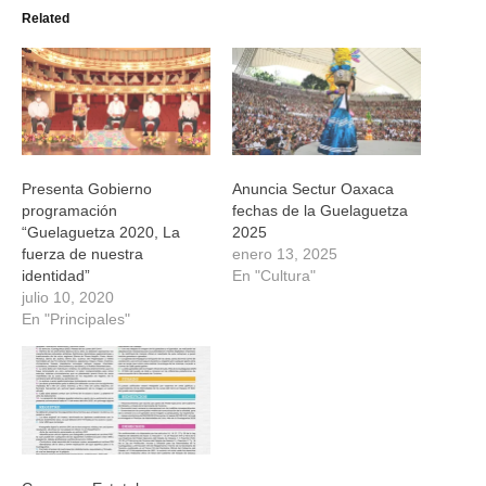
(Se
(Se
(Se
(Se
Related
abre
abre
abre
abre
en
en
en
en
una
una
una
una
ventana
ventana
ventana
ventana
nueva)
nueva)
nueva)
nueva)
Presenta Gobierno
Anuncia Sectur Oaxaca
programación
fechas de la Guelaguetza
“Guelaguetza 2020, La
2025
fuerza de nuestra
enero 13, 2025
identidad”
En "Cultura"
julio 10, 2020
En "Principales"