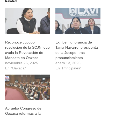
Related
abre
abre
abre
abre
en
en
en
en
una
una
una
una
ventana
ventana
ventana
ventana
nueva)
nueva)
nueva)
nueva)
Reconoce Jucopo
Exhiben ignorancia de
resolución de la SCJN, que
Tania Navarro, presidenta
avala la Revocación de
de la Jucopo, tras
Mandato en Oaxaca
pronunciamiento
noviembre 26, 2025
enero 13, 2026
En "Oaxaca"
En "Principales"
Aprueba Congreso de
Oaxaca reformas a la