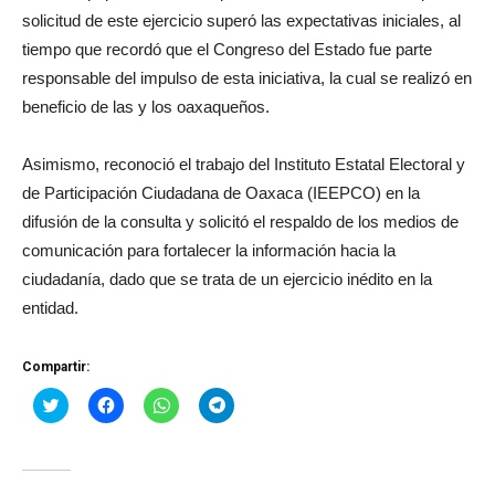
solicitud de este ejercicio superó las expectativas iniciales, al
tiempo que recordó que el Congreso del Estado fue parte
responsable del impulso de esta iniciativa, la cual se realizó en
beneficio de las y los oaxaqueños.
Asimismo, reconoció el trabajo del Instituto Estatal Electoral y
de Participación Ciudadana de Oaxaca (IEEPCO) en la
difusión de la consulta y solicitó el respaldo de los medios de
comunicación para fortalecer la información hacia la
ciudadanía, dado que se trata de un ejercicio inédito en la
entidad.
Compartir:
Haz
Haz
Haz
Haz
clic
clic
clic
clic
para
para
para
para
compartir
compartir
compartir
compartir
en
en
en
en
Twitter
Facebook
WhatsApp
Telegram
(Se
(Se
(Se
(Se