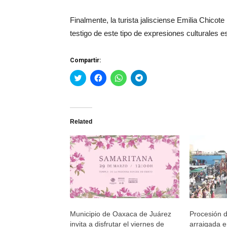
Finalmente, la turista jalisciense Emilia Chicote
testigo de este tipo de expresiones culturales e
Compartir:
Haz
Haz
Haz
Haz
clic
clic
clic
clic
para
para
para
para
compartir
compartir
compartir
compartir
en
en
en
en
Twitter
Facebook
WhatsApp
Telegram
(Se
(Se
(Se
(Se
Related
abre
abre
abre
abre
en
en
en
en
una
una
una
una
ventana
ventana
ventana
ventana
nueva)
nueva)
nueva)
nueva)
Municipio de Oaxaca de Juárez
Procesión de
invita a disfrutar el viernes de
arraigada e