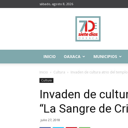
sábado, agosto 8, 2026
Siete
Días
Oaxaca
INICIO
OAXACA
MUNICIPIOS
Inicio
Cultura
Invaden de cultura atrio del templo
Cultura
Invaden de cultur
“La Sangre de Cr
julio 27, 2018