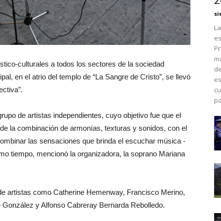
2
si
La
es
Pr
má
tico-culturales a todos los sectores de la sociedad
de
l, en el atrio del templo de “La Sangre de Cristo”, se llevó
es
ectiva”.
cu
pa
upo de artistas independientes, cuyo objetivo fue que el
 de la combinación de armonías, texturas y sonidos, con el
 combinar las sensaciones que brinda el escuchar música -
mismo tiempo, mencionó la organizadora, la soprano Mariana
n de artistas como Catherine Hemenway, Francisco Merino,
e González y Alfonso Cabreray Bernarda Rebolledo.