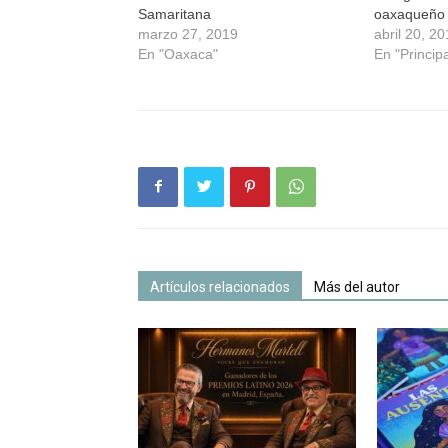
Samaritana
oaxaqueño 
marzo 27, 2019
abril 20, 2
En "Oaxaca"
En "Princip
Artículos relacionados
Más del autor