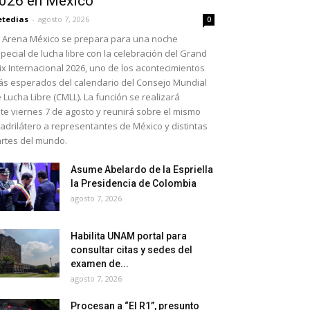
026 en México
etedias
-
agosto 7, 2026
0
 Arena México se prepara para una noche
pecial de lucha libre con la celebración del Grand
ix Internacional 2026, uno de los acontecimientos
s esperados del calendario del Consejo Mundial
 Lucha Libre (CMLL). La función se realizará
te viernes 7 de agosto y reunirá sobre el mismo
adrilátero a representantes de México y distintas
rtes del mundo.
Asume Abelardo de la Espriella
la Presidencia de Colombia
agosto 7, 2026
Habilita UNAM portal para
consultar citas y sedes del
examen de...
agosto 7, 2026
Procesan a “El R1”, presunto