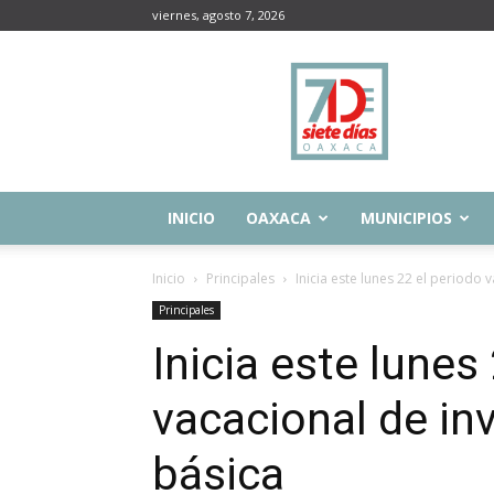
viernes, agosto 7, 2026
Siete
Días
Oaxaca
INICIO
OAXACA
MUNICIPIOS
Inicio
Principales
Inicia este lunes 22 el periodo
Principales
Inicia este lunes
vacacional de in
básica