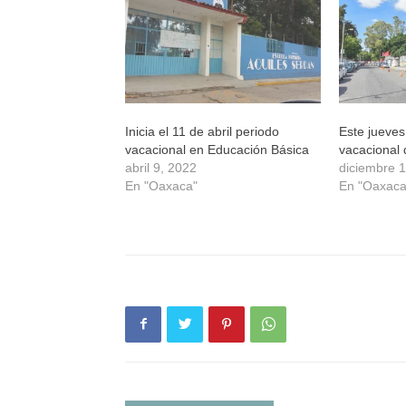
ventana
ventana
ventana
ventana
nueva)
nueva)
nueva)
nueva)
Inicia el 11 de abril periodo
Este jueves
vacacional en Educación Básica
vacacional 
abril 9, 2022
diciembre 
En "Oaxaca"
En "Oaxaca