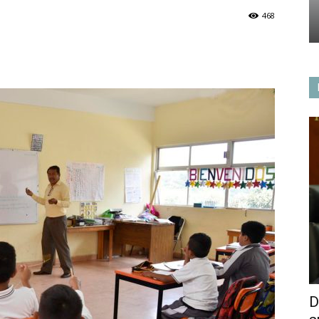
468
D