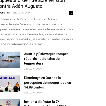
upuesta orden de aprehensión
ontra Adán Augusto
etedias
-
agosto 6, 2026
0
 Embajada de Estados Unidos en México
smiente este 6 de agosto la versión de una
puesta orden de aprehensión internacional contra
án Augusto López Hernández, exsecretario de
bernación y senador, al señalar en redes sociales
e “esta información es falsa”.
Austria y Eslovaquia rompen
récords nacionales de
temperatura
agosto 6, 2026
Disminuye en Oaxaca la
percepción de inseguridad en
14.89 puntos
agosto 6, 2026
Invitan a disfrutar la 7ª