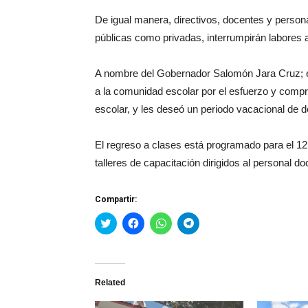
De igual manera, directivos, docentes y person
públicas como privadas, interrumpirán labores 
A nombre del Gobernador Salomón Jara Cruz; el 
a la comunidad escolar por el esfuerzo y comp
escolar, y les deseó un periodo vacacional de d
El regreso a clases está programado para el 12 
talleres de capacitación dirigidos al personal do
Compartir:
Haz
Haz
Haz
Haz
clic
clic
clic
clic
para
para
para
para
compartir
compartir
compartir
compartir
en
en
en
en
Twitter
Facebook
WhatsApp
Telegram
(Se
(Se
(Se
(Se
Related
abre
abre
abre
abre
en
en
en
en
una
una
una
una