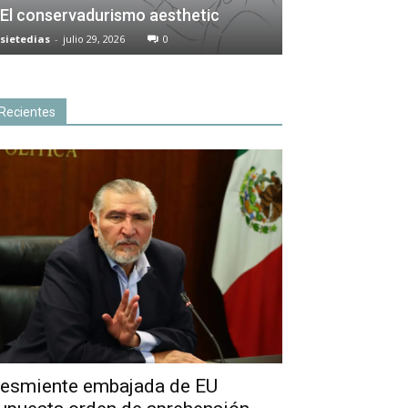
El conservadurismo aesthetic
sietedias
-
julio 29, 2026
0
Recientes
esmiente embajada de EU