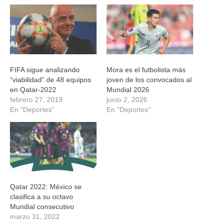
una
una
una
una
ventana
ventana
ventana
ventana
nueva)
nueva)
nueva)
nueva)
FIFA sigue analizando
Mora es el futbolista más
“viabilidad” de 48 equipos
joven de los convocados al
en Qatar-2022
Mundial 2026
febrero 27, 2019
junio 2, 2026
En "Deportes"
En "Deportes"
Qatar 2022: México se
clasifica a su octavo
Mundial consecutivo
marzo 31, 2022