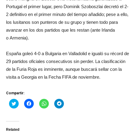
Portugal el primer lugar, pero Dominik Szoboszlai decretó el 2-
2 definitivo en el primer minuto del tiempo añadido; pese a ello,
los lusitanos son punteros de su grupo y tienen todo para
avanzar en los dos partidos que les restan (ante Irlanda
o Armenia).
España goleó 4-0 a Bulgaria en Valladolid e igualó su récord de
29 partidos oficiales consecutivos sin perder. La clasificación
de la Furia Roja es inminente, aunque buscará sellar con la
visita a Georgia en la Fecha FIFA de noviembre.
Compartir:
Haz
Haz
Haz
Haz
clic
clic
clic
clic
para
para
para
para
compartir
compartir
compartir
compartir
en
en
en
en
Twitter
Facebook
WhatsApp
Telegram
(Se
(Se
(Se
(Se
Related
abre
abre
abre
abre
en
en
en
en