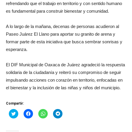
refrendando que el trabajo en territorio y con sentido humano
es fundamental para construir bienestar y comunidad.
A lo largo de la mañana, decenas de personas acudieron al
Paseo Juárez El Llano para aportar su granito de arena y
formar parte de esta iniciativa que busca sembrar sonrisas y
esperanza.
El DIF Municipal de Oaxaca de Juárez agradeció la respuesta
solidaria de la ciudadanía y reiteró su compromiso de seguir
impulsando acciones con corazón en territorio, enfocadas en
el bienestar y la inclusión de las niñas y niños del municipio.
Compartir:
Haz
Haz
Haz
Haz
clic
clic
clic
clic
para
para
para
para
compartir
compartir
compartir
compartir
en
en
en
en
Twitter
Facebook
WhatsApp
Telegram