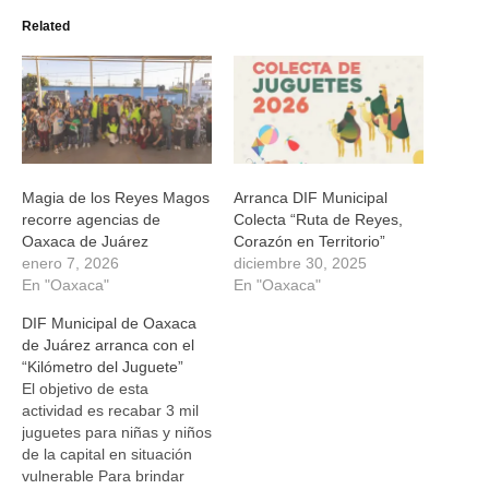
(Se
(Se
(Se
(Se
Related
abre
abre
abre
abre
en
en
en
en
una
una
una
una
ventana
ventana
ventana
ventana
nueva)
nueva)
nueva)
nueva)
Magia de los Reyes Magos
Arranca DIF Municipal
recorre agencias de
Colecta “Ruta de Reyes,
Oaxaca de Juárez
Corazón en Territorio”
enero 7, 2026
diciembre 30, 2025
En "Oaxaca"
En "Oaxaca"
DIF Municipal de Oaxaca
de Juárez arranca con el
“Kilómetro del Juguete”
El objetivo de esta
actividad es recabar 3 mil
juguetes para niñas y niños
de la capital en situación
vulnerable Para brindar