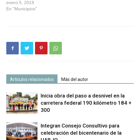
alegría a la niñez de la
enero 5, 2019
Verde Antequera en este
En "Municipios"
Día de Reyes, y como
muestra de la atención
prioritaria que el
Ayuntamiento brindará a
este sector, la…
Artículos relacionados
Más del autor
Inicia obra del paso a desnivel en la
carretera federal 190 kilómetro 184 +
300
Integran Consejo Consultivo para
celebración del bicentenario de la