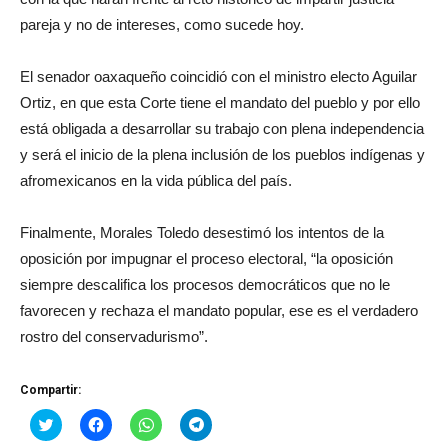
pareja y no de intereses, como sucede hoy.
El senador oaxaqueño coincidió con el ministro electo Aguilar
Ortiz, en que esta Corte tiene el mandato del pueblo y por ello
está obligada a desarrollar su trabajo con plena independencia
y será el inicio de la plena inclusión de los pueblos indígenas y
afromexicanos en la vida pública del país.
Finalmente, Morales Toledo desestimó los intentos de la
oposición por impugnar el proceso electoral, “la oposición
siempre descalifica los procesos democráticos que no le
favorecen y rechaza el mandato popular, ese es el verdadero
rostro del conservadurismo”.
Compartir:
Haz
Haz
Haz
Haz
clic
clic
clic
clic
para
para
para
para