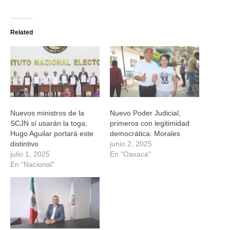
compartir
compartir
compartir
compartir
en
en
en
en
Twitter
Facebook
WhatsApp
Telegram
(Se
(Se
(Se
(Se
Related
abre
abre
abre
abre
en
en
en
en
una
una
una
una
ventana
ventana
ventana
ventana
nueva)
nueva)
nueva)
nueva)
Nuevos ministros de la
Nuevo Poder Judicial,
SCJN sí usarán la toga;
primeros con legitimidad
Hugo Aguilar portará este
democrática: Morales
distintivo
junio 2, 2025
julio 1, 2025
En "Oaxaca"
En "Nacional"