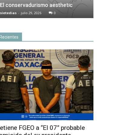
El conservadurismo aesthetic
sietedias
-
julio 29, 2026
0
Recientes
etiene FGEO a “El 07” probable