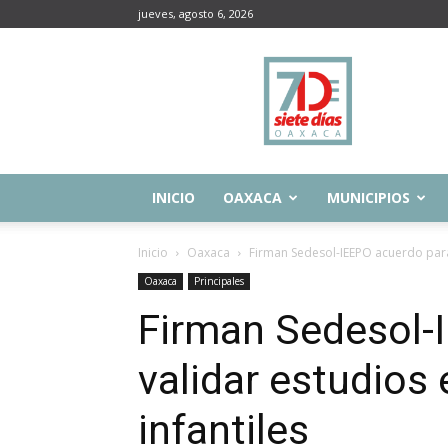
jueves, agosto 6, 2026
Siete
Días
Oaxaca
INICIO
OAXACA
MUNICIPIOS
Inicio
Oaxaca
Firman Sedesol-IEEPO acuerdo para 
Oaxaca
Principales
Firman Sedesol-
validar estudios
infantiles