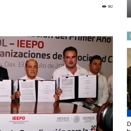
582
D