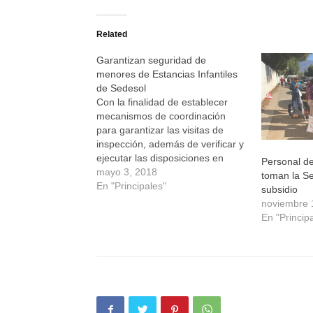
en
en
en
en
Twitter
Facebook
WhatsApp
Telegram
(Se
(Se
(Se
(Se
Related
abre
abre
abre
abre
en
en
en
en
una
una
una
una
Garantizan seguridad de
ventana
ventana
ventana
ventana
nueva)
nueva)
nueva)
nueva)
menores de Estancias Infantiles
de Sedesol
Con la finalidad de establecer
mecanismos de coordinación
para garantizar las visitas de
inspección, además de verificar y
ejecutar las disposiciones en
Personal de
materia de protección civil en las
mayo 3, 2018
toman la S
217 estancias afiliadas al
En "Principales"
subsidio
Programa de Estancias Infantiles
noviembre 
de la Secretaría de Desarrollo
En "Princip
Social (Sedesol), se suscribieron
dos Convenios de Colaboración
entre…