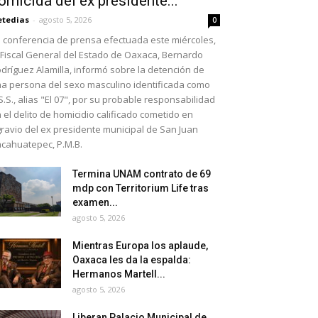
omicida del ex presidente...
etedias
-
agosto 5, 2026
0
 conferencia de prensa efectuada este miércoles,
 Fiscal General del Estado de Oaxaca, Bernardo
dríguez Alamilla, informó sobre la detención de
a persona del sexo masculino identificada como
S.S., alias "El 07", por su probable responsabilidad
 el delito de homicidio calificado cometido en
ravio del ex presidente municipal de San Juan
cahuatepec, P.M.B.
Termina UNAM contrato de 69
mdp con Territorium Life tras
examen...
agosto 5, 2026
Mientras Europa los aplaude,
Oaxaca les da la espalda:
Hermanos Martell...
agosto 5, 2026
Liberan Palacio Municipal de