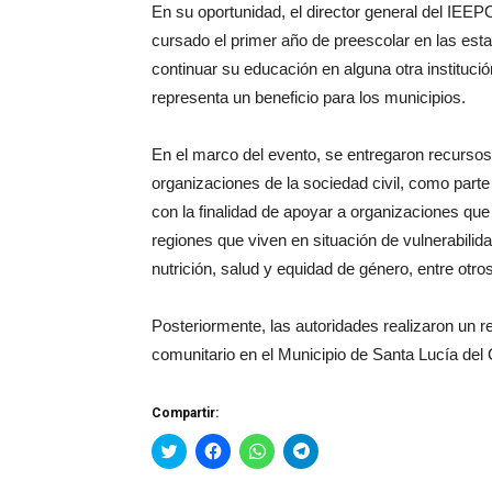
En su oportunidad, el director general del IEEP
cursado el primer año de preescolar en las estan
continuar su educación en alguna otra instituci
representa un beneficio para los municipios.
En el marco del evento, se entregaron recursos
organizaciones de la sociedad civil, como part
con la finalidad de apoyar a organizaciones que
regiones que viven en situación de vulnerabili
nutrición, salud y equidad de género, entre otros
Posteriormente, las autoridades realizaron un r
comunitario en el Municipio de Santa Lucía de
Compartir:
Haz
Haz
Haz
Haz
clic
clic
clic
clic
para
para
para
para
compartir
compartir
compartir
compartir