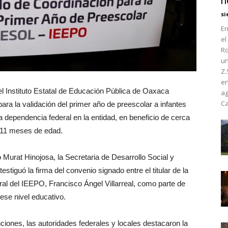
h
si
En
el
Ro
un
Z.
en
el Instituto Estatal de Educación Pública de Oaxaca
ag
Ca
ara la validación del primer año de preescolar a infantes
la dependencia federal en la entidad, en beneficio de cerca
n 11 meses de edad.
Murat Hinojosa, la Secretaria de Desarrollo Social y
iguó la firma del convenio signado entre el titular de la
ral del IEEPO, Francisco Ángel Villarreal, como parte de
ese nivel educativo.
iones, las autoridades federales y locales destacaron la