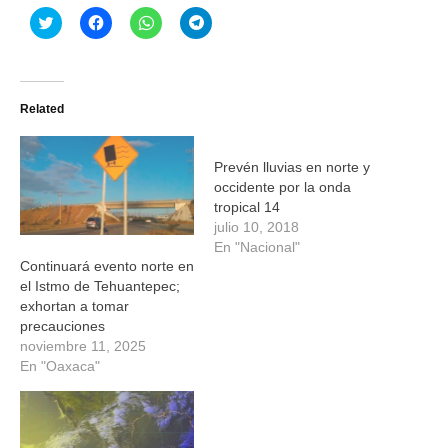
Haz
Haz
Haz
Haz
clic
clic
clic
clic
para
para
para
para
compartir
compartir
compartir
compartir
en
en
en
en
Twitter
Facebook
WhatsApp
Telegram
(Se
(Se
(Se
(Se
Related
abre
abre
abre
abre
en
en
en
en
una
una
una
una
ventana
ventana
ventana
ventana
nueva)
nueva)
nueva)
nueva)
Prevén lluvias en norte y
occidente por la onda
tropical 14
julio 10, 2018
En "Nacional"
Continuará evento norte en
el Istmo de Tehuantepec;
exhortan a tomar
precauciones
noviembre 11, 2025
En "Oaxaca"