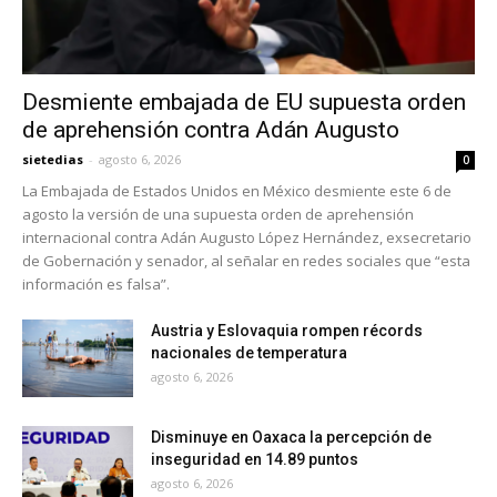
Desmiente embajada de EU supuesta orden
de aprehensión contra Adán Augusto
sietedias
-
agosto 6, 2026
0
La Embajada de Estados Unidos en México desmiente este 6 de
agosto la versión de una supuesta orden de aprehensión
internacional contra Adán Augusto López Hernández, exsecretario
de Gobernación y senador, al señalar en redes sociales que “esta
información es falsa”.
Austria y Eslovaquia rompen récords
nacionales de temperatura
agosto 6, 2026
Disminuye en Oaxaca la percepción de
inseguridad en 14.89 puntos
agosto 6, 2026