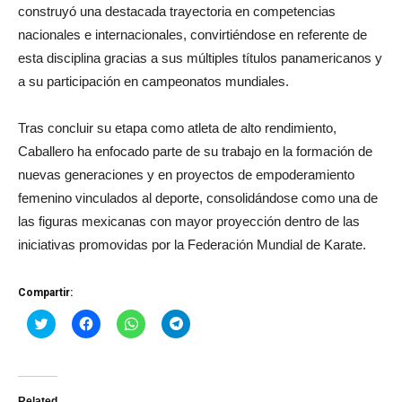
construyó una destacada trayectoria en competencias
nacionales e internacionales, convirtiéndose en referente de
esta disciplina gracias a sus múltiples títulos panamericanos y
a su participación en campeonatos mundiales.
Tras concluir su etapa como atleta de alto rendimiento,
Caballero ha enfocado parte de su trabajo en la formación de
nuevas generaciones y en proyectos de empoderamiento
femenino vinculados al deporte, consolidándose como una de
las figuras mexicanas con mayor proyección dentro de las
iniciativas promovidas por la Federación Mundial de Karate.
Compartir:
Haz
Haz
Haz
Haz
clic
clic
clic
clic
para
para
para
para
compartir
compartir
compartir
compartir
en
en
en
en
Twitter
Facebook
WhatsApp
Telegram
(Se
(Se
(Se
(Se
Related