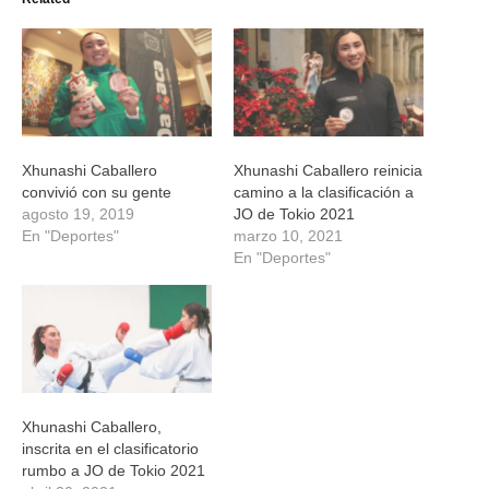
abre
abre
abre
abre
en
en
en
en
una
una
una
una
ventana
ventana
ventana
ventana
nueva)
nueva)
nueva)
nueva)
Xhunashi Caballero
Xhunashi Caballero reinicia
convivió con su gente
camino a la clasificación a
agosto 19, 2019
JO de Tokio 2021
En "Deportes"
marzo 10, 2021
En "Deportes"
Xhunashi Caballero,
inscrita en el clasificatorio
rumbo a JO de Tokio 2021