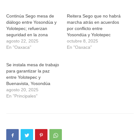
en
en
en
en
una
una
una
una
ventana
ventana
ventana
ventana
nueva)
nueva)
nueva)
nueva)
Continúa Sego mesa de
Reitera Sego que no habrá
diálogo entre Yosondúa y
marcha atrás en acuerdos
Yolotepec; refuerzan
por conflicto entre
seguridad en la zona
Yosondúa y Yolotepec
agosto 22, 2025
octubre 8, 2025
En "Oaxaca"
En "Oaxaca"
Se instala mesa de trabajo
para garantizar la paz
entre Yolotepec y
Buenavista, Yosondúa
agosto 20, 2025
En "Principales"