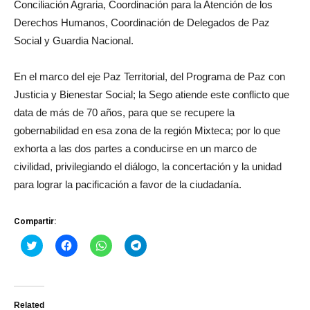
Conciliación Agraria, Coordinación para la Atención de los
Derechos Humanos, Coordinación de Delegados de Paz
Social y Guardia Nacional.
En el marco del eje Paz Territorial, del Programa de Paz con
Justicia y Bienestar Social; la Sego atiende este conflicto que
data de más de 70 años, para que se recupere la
gobernabilidad en esa zona de la región Mixteca; por lo que
exhorta a las dos partes a conducirse en un marco de
civilidad, privilegiando el diálogo, la concertación y la unidad
para lograr la pacificación a favor de la ciudadanía.
Compartir:
Haz
Haz
Haz
Haz
clic
clic
clic
clic
para
para
para
para
compartir
compartir
compartir
compartir
en
en
en
en
Twitter
Facebook
WhatsApp
Telegram
(Se
(Se
(Se
(Se
Related
abre
abre
abre
abre