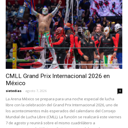
CMLL Grand Prix Internacional 2026 en
México
sietedias
-
agosto 7, 2026
0
La Arena México se prepara para una noche especial de lucha
libre con la celebración del Grand Prix Internacional 2026, uno de
los acontecimientos más esperados del calendario del Consejo
Mundial de Lucha Libre (CMLL). La función se realizará este viernes
7 de agosto y reunirá sobre el mismo cuadrilátero a