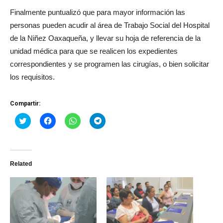
Finalmente puntualizó que para mayor información las
personas pueden acudir al área de Trabajo Social del Hospital
de la Niñez Oaxaqueña, y llevar su hoja de referencia de la
unidad médica para que se realicen los expedientes
correspondientes y se programen las cirugías, o bien solicitar
los requisitos.
Compartir:
Haz
Haz
Haz
Haz
clic
clic
clic
clic
para
para
para
para
compartir
compartir
compartir
compartir
en
en
en
en
Twitter
Facebook
WhatsApp
Telegram
(Se
(Se
(Se
(Se
Related
abre
abre
abre
abre
en
en
en
en
una
una
una
una
ventana
ventana
ventana
ventana
nueva)
nueva)
nueva)
nueva)