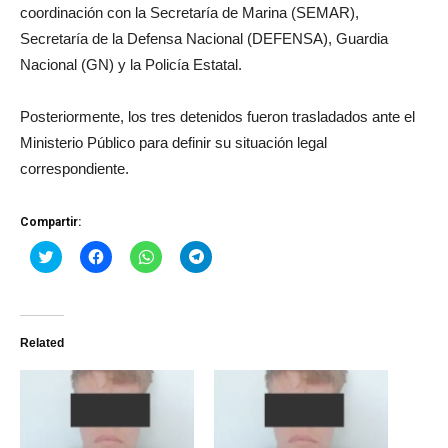
coordinación con la Secretaría de Marina (SEMAR),
Secretaría de la Defensa Nacional (DEFENSA), Guardia
Nacional (GN) y la Policía Estatal.
Posteriormente, los tres detenidos fueron trasladados ante el
Ministerio Público para definir su situación legal
correspondiente.
Compartir:
Haz
Haz
Haz
Haz
clic
clic
clic
clic
para
para
para
para
compartir
compartir
compartir
compartir
en
en
en
en
Twitter
Facebook
WhatsApp
Telegram
(Se
(Se
(Se
(Se
Related
abre
abre
abre
abre
en
en
en
en
una
una
una
una
ventana
ventana
ventana
ventana
nueva)
nueva)
nueva)
nueva)