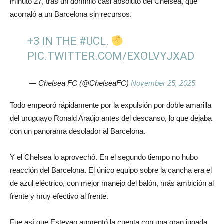
minuto 27, tras un dominio casi absoluto del Chelsea, que
acorraló a un Barcelona sin recursos.
+3 IN THE
#UCL
.
PIC.TWITTER.COM/EXOLVYJXAD
— Chelsea FC (@ChelseaFC)
November 25, 2025
Todo empeoró rápidamente por la expulsión por doble amarilla
del uruguayo Ronald Araújo antes del descanso, lo que dejaba
con un panorama desolador al Barcelona.
Y el Chelsea lo aprovechó. En el segundo tiempo no hubo
reacción del Barcelona. El único equipo sobre la cancha era el
de azul eléctrico, con mejor manejo del balón, más ambición al
frente y muy efectivo al frente.
Fue así que Estevao aumentó la cuenta con una gran jugada