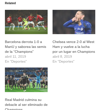
(Se
(Se
(Se
(Se
Related
abre
abre
abre
abre
en
en
en
en
una
una
una
una
ventana
ventana
ventana
ventana
nueva)
nueva)
nueva)
nueva)
Barcelona derrota 1-0 a
Chelsea vence 2-0 al West
ManU y saborea las semis
Ham y vuelve a la lucha
de la “Champions”
por un lugar en Champions
abril 11, 2019
abril 8, 2019
En "Deportes"
En "Deportes"
Real Madrid culmina su
debacle al ser eliminado de
Champions