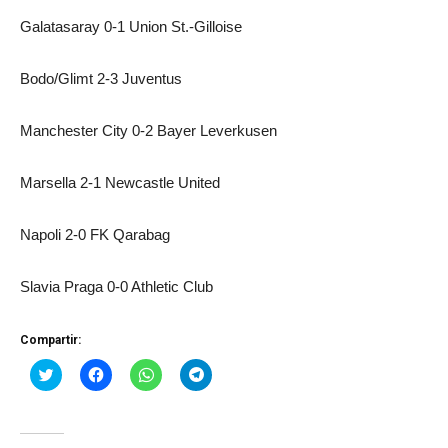
Galatasaray 0-1 Union St.-Gilloise
Bodo/Glimt 2-3 Juventus
Manchester City 0-2 Bayer Leverkusen
Marsella 2-1 Newcastle United
Napoli 2-0 FK Qarabag
Slavia Praga 0-0 Athletic Club
Compartir:
Haz
Haz
Haz
Haz
clic
clic
clic
clic
para
para
para
para
compartir
compartir
compartir
compartir
en
en
en
en
Twitter
Facebook
WhatsApp
Telegram