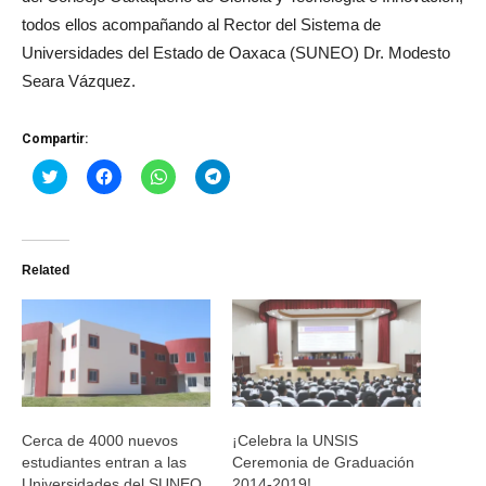
todos ellos acompañando al Rector del Sistema de
Universidades del Estado de Oaxaca (SUNEO) Dr. Modesto
Seara Vázquez.
Compartir:
Haz
Haz
Haz
Haz
clic
clic
clic
clic
para
para
para
para
compartir
compartir
compartir
compartir
en
en
en
en
Twitter
Facebook
WhatsApp
Telegram
(Se
(Se
(Se
(Se
Related
abre
abre
abre
abre
en
en
en
en
una
una
una
una
ventana
ventana
ventana
ventana
nueva)
nueva)
nueva)
nueva)
Cerca de 4000 nuevos
¡Celebra la UNSIS
estudiantes entran a las
Ceremonia de Graduación
Universidades del SUNEO
2014-2019!