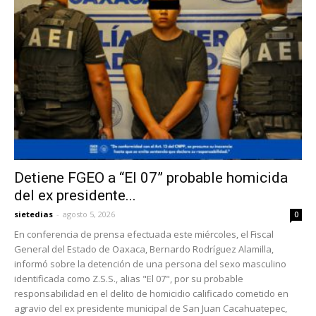
Detiene FGEO a “El 07” probable homicida
del ex presidente...
sietedias
-
agosto 5, 2026
0
En conferencia de prensa efectuada este miércoles, el Fiscal
General del Estado de Oaxaca, Bernardo Rodríguez Alamilla,
informó sobre la detención de una persona del sexo masculino
identificada como Z.S.S., alias "El 07", por su probable
responsabilidad en el delito de homicidio calificado cometido en
agravio del ex presidente municipal de San Juan Cacahuatepec,