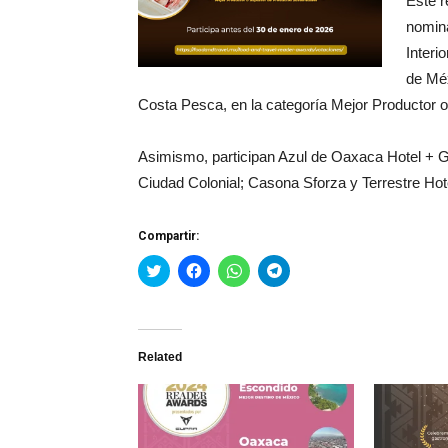
Este 
nomina
Interi
de Mé
Costa Pesca, en la categoría Mejor Productor 
Asimismo, participan Azul de Oaxaca Hotel + G
Ciudad Colonial; Casona Sforza y Terrestre Ho
Compartir:
Haz
Haz
Haz
Haz
clic
clic
clic
clic
para
para
para
para
compartir
compartir
compartir
compartir
en
en
en
en
Twitter
Facebook
WhatsApp
Telegram
(Se
(Se
(Se
(Se
Related
abre
abre
abre
abre
en
en
en
en
una
una
una
una
ventana
ventana
ventana
ventana
nueva)
nueva)
nueva)
nueva)