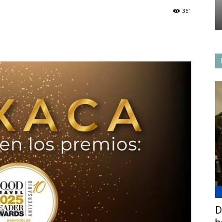
351
D