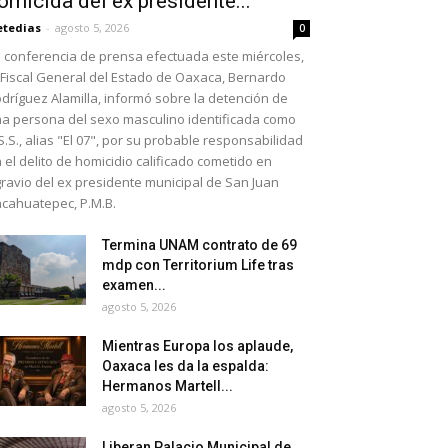
omicida del ex presidente...
etedias
-
agosto 5, 2026
0
 conferencia de prensa efectuada este miércoles,
 Fiscal General del Estado de Oaxaca, Bernardo
dríguez Alamilla, informó sobre la detención de
a persona del sexo masculino identificada como
S.S., alias "El 07", por su probable responsabilidad
 el delito de homicidio calificado cometido en
ravio del ex presidente municipal de San Juan
cahuatepec, P.M.B.
Termina UNAM contrato de 69
mdp con Territorium Life tras
examen...
agosto 5, 2026
Mientras Europa los aplaude,
Oaxaca les da la espalda:
Hermanos Martell...
agosto 5, 2026
Liberan Palacio Municipal de