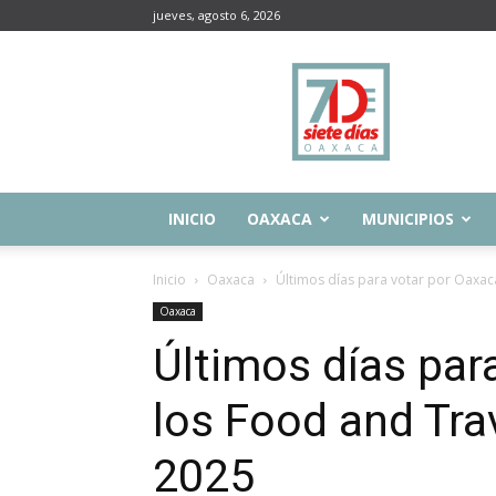
jueves, agosto 6, 2026
Siete
Días
Oaxaca
INICIO
OAXACA
MUNICIPIOS
Inicio
Oaxaca
Últimos días para votar por Oaxaca
Oaxaca
Últimos días par
los Food and Tra
2025