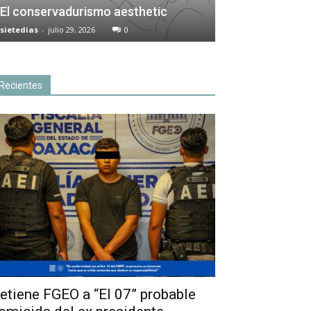
El conservadurismo aesthetic
sietedias
-
julio 29, 2026
0
Recientes
etiene FGEO a “El 07” probable