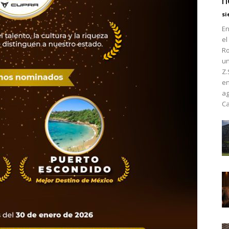
h
si
En
el
Ro
un
Z.
en
ag
Ca