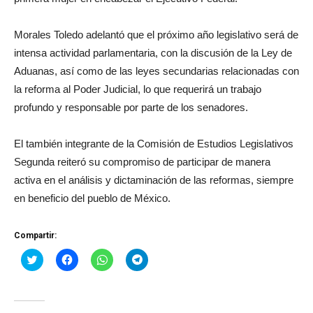
Morales Toledo adelantó que el próximo año legislativo será de
intensa actividad parlamentaria, con la discusión de la Ley de
Aduanas, así como de las leyes secundarias relacionadas con
la reforma al Poder Judicial, lo que requerirá un trabajo
profundo y responsable por parte de los senadores.
El también integrante de la Comisión de Estudios Legislativos
Segunda reiteró su compromiso de participar de manera
activa en el análisis y dictaminación de las reformas, siempre
en beneficio del pueblo de México.
Compartir:
Haz
Haz
Haz
Haz
clic
clic
clic
clic
para
para
para
para
compartir
compartir
compartir
compartir
en
en
en
en
Twitter
Facebook
WhatsApp
Telegram
(Se
(Se
(Se
(Se