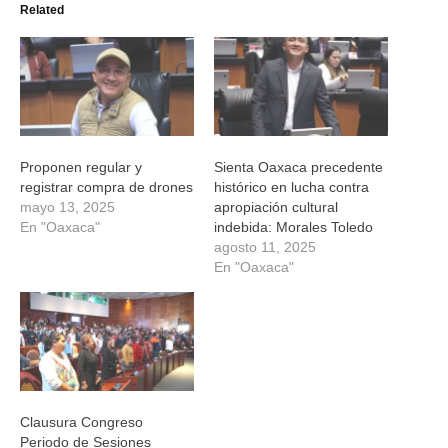
Related
abre
abre
abre
abre
en
en
en
en
una
una
una
una
ventana
ventana
ventana
ventana
nueva)
nueva)
nueva)
nueva)
Proponen regular y
Sienta Oaxaca precedente
registrar compra de drones
histórico en lucha contra
mayo 13, 2025
apropiación cultural
En "Oaxaca"
indebida: Morales Toledo
agosto 11, 2025
En "Oaxaca"
Clausura Congreso
Periodo de Sesiones