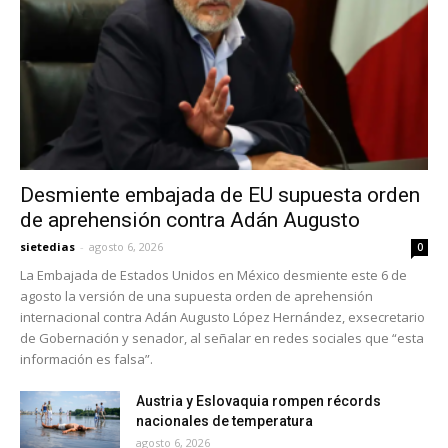
Desmiente embajada de EU supuesta orden
de aprehensión contra Adán Augusto
sietedias
-
agosto 6, 2026
0
La Embajada de Estados Unidos en México desmiente este 6 de
agosto la versión de una supuesta orden de aprehensión
internacional contra Adán Augusto López Hernández, exsecretario
de Gobernación y senador, al señalar en redes sociales que “esta
información es falsa”.
Austria y Eslovaquia rompen récords
nacionales de temperatura
agosto 6, 2026