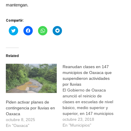
mantengan.
Compartir:
Haz
Haz
Haz
Haz
clic
clic
clic
clic
para
para
para
para
compartir
compartir
compartir
compartir
en
en
en
en
Twitter
Facebook
WhatsApp
Telegram
(Se
(Se
(Se
(Se
Related
abre
abre
abre
abre
en
en
en
en
una
una
una
una
Reanudan clases en 147
ventana
ventana
ventana
ventana
nueva)
nueva)
nueva)
nueva)
municipios de Oaxaca que
suspendieron actividades
por lluvias
El Gobierno de Oaxaca
anunció el reinicio de
clases en escuelas de nivel
Piden activar planes de
básico, medio superior y
contingencia por lluvias en
superior, en 147 municipios
Oaxaca
de las regiones de la
octubre 23, 2018
octubre 8, 2025
Cañada, Costa, Cuenca
En "Municipios"
En "Oaxaca"