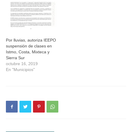
del Papaloapan, Istmo y
Sierra Norte que
suspendieron actividades
este lunes derivado de las
afectaciones causadas por
las fuertes lluvias. El…
Por lluvias, autoriza IEEPO
suspensión de clases en
Istmo, Costa, Mixteca y
Sierra Sur
octubre 16, 2019
En "Municipios"