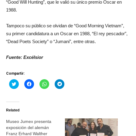
“Good Will Hunting”, que le valió su único premio Oscar en
1988.
Tampoco su público se olvidan de “Good Morning Vietnam”,
su primer candidatura a un Oscar en 1988, “El rey pescador”,
“Dead Poets Society” o “Jumani”, entre otras.
Fuente: Excélsior
Compartir:
Haz
Haz
Haz
Haz
clic
clic
clic
clic
para
para
para
para
compartir
compartir
compartir
compartir
en
en
en
en
Twitter
Facebook
WhatsApp
Telegram
(Se
(Se
(Se
(Se
Related
abre
abre
abre
abre
en
en
en
en
una
una
una
una
Museo Jumex presenta
ventana
ventana
ventana
ventana
nueva)
nueva)
nueva)
nueva)
exposición del alemán
Franz Erhard Walther