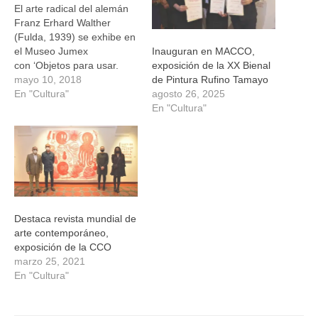
El arte radical del alemán
Franz Erhard Walther
(Fulda, 1939) se exhibe en
el Museo Jumex
Inauguran en MACCO,
con ‘Objetos para usar.
exposición de la XX Bienal
Instrumentos para
mayo 10, 2018
de Pintura Rufino Tamayo
procesos’, primera
En "Cultura"
agosto 26, 2025
exposición antológica en
En "Cultura"
América Latina, con obras
creadas durante seis
décadas. El cuerpo, la
escultura, el espacio y el
concepto de acción son
temas que ha explorado…
Destaca revista mundial de
arte contemporáneo,
exposición de la CCO
marzo 25, 2021
En "Cultura"