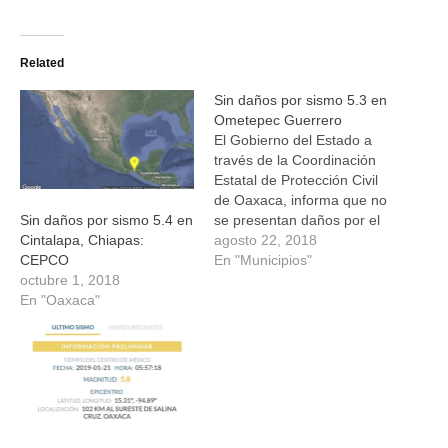
compartir
compartir
compartir
compartir
en
en
en
en
Twitter
Facebook
WhatsApp
Telegram
(Se
(Se
(Se
(Se
Related
abre
abre
abre
abre
en
en
en
en
una
una
una
una
Sin daños por sismo 5.3 en
ventana
ventana
ventana
ventana
nueva)
nueva)
nueva)
nueva)
Ometepec Guerrero
El Gobierno del Estado a
través de la Coordinación
Estatal de Protección Civil
de Oaxaca, informa que no
se presentan daños por el
Sin daños por sismo 5.4 en
sismo de 5.3 de magnitud
agosto 22, 2018
Cintalapa, Chiapas:
con epicentro en
En "Municipios"
CEPCO
Ometepec Guerrero. La
octubre 1, 2018
dependencia a cargo de
En "Oaxaca"
Heliodoro Díaz Escárraga
indica que tras la
percepción del movimiento
telúrico que…