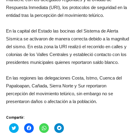
Respuesta Inmediata (URI), los protocolos de seguridad en la
entidad tras la percepción del movimiento telúrico.
En la capital del Estado las bocinas del Sistema de Alerta
Sísmica se activaron de manera correcta debido a la magnitud
del sismo. En esta zona la URI realizó el recorrido en calles y
colonias de los Valles Centrales y estableció contacto con los
presidentes municipales quienes reportaron saldo blanco.
En las regiones las delegaciones Costa, Istmo, Cuenca del
Papaloapan, Cañada, Sierra Norte y Sur reportaron
percepción del movimiento telúrico, sin embargo no se
presentaron daños o afectación a la población.
Compartir:
Haz
Haz
Haz
Haz
clic
clic
clic
clic
para
para
para
para