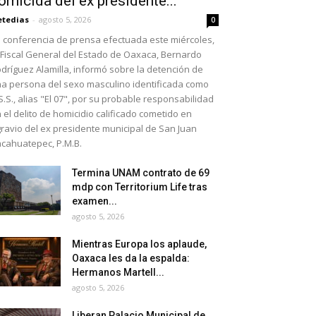
omicida del ex presidente...
etedias
-
agosto 5, 2026
0
 conferencia de prensa efectuada este miércoles,
 Fiscal General del Estado de Oaxaca, Bernardo
dríguez Alamilla, informó sobre la detención de
a persona del sexo masculino identificada como
S.S., alias "El 07", por su probable responsabilidad
 el delito de homicidio calificado cometido en
ravio del ex presidente municipal de San Juan
cahuatepec, P.M.B.
Termina UNAM contrato de 69
mdp con Territorium Life tras
examen...
agosto 5, 2026
Mientras Europa los aplaude,
Oaxaca les da la espalda:
Hermanos Martell...
agosto 5, 2026
Liberan Palacio Municipal de