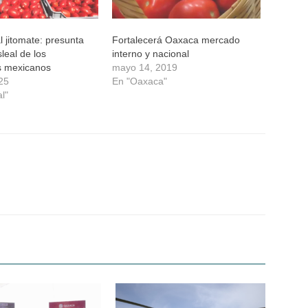
l jitomate: presunta
Fortalecerá Oaxaca mercado
leal de los
interno y nacional
s mexicanos
mayo 14, 2019
025
En "Oaxaca"
l"