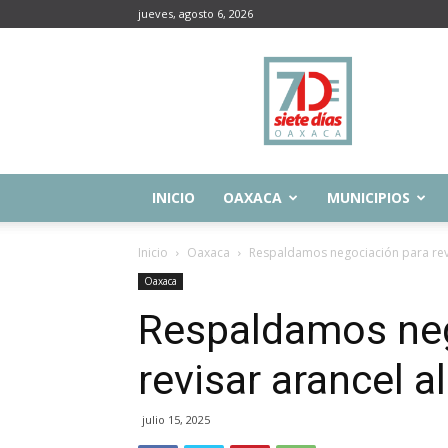
jueves, agosto 6, 2026
Siete
Días
Oaxaca
INICIO
OAXACA
MUNICIPIOS
Inicio
Oaxaca
Respaldamos negociación para revi
Oaxaca
Respaldamos neg
revisar arancel a
julio 15, 2025