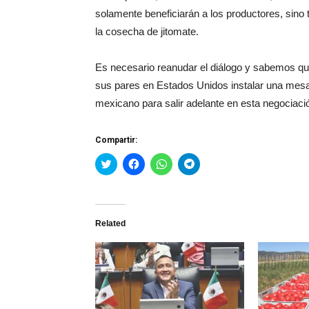
solamente beneficiarán a los productores, sino
la cosecha de jitomate.
Es necesario reanudar el diálogo y sabemos que
sus pares en Estados Unidos instalar una mesa 
mexicano para salir adelante en esta negociació
Compartir:
Haz
Haz
Haz
Haz
clic
clic
clic
clic
para
para
para
para
compartir
compartir
compartir
compartir
en
en
en
en
Twitter
Facebook
WhatsApp
Telegram
(Se
(Se
(Se
(Se
Related
abre
abre
abre
abre
en
en
en
en
una
una
una
una
ventana
ventana
ventana
ventana
nueva)
nueva)
nueva)
nueva)