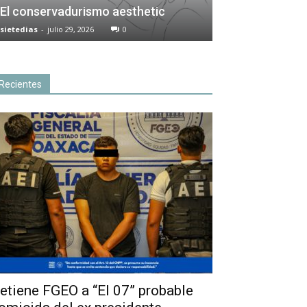
El conservadurismo aesthetic
sietedias
-
julio 29, 2026
0
Recientes
etiene FGEO a “El 07” probable