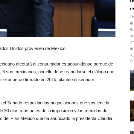
h
si
En
el
Ro
un
Z.
en
tados Unidos provienen de México
ag
Ca
 mexicano afectará al consumidor estadounidense porque de
6 son mexicanos, por ello debe reanudarse el diálogo que
 el acuerdo firmado en 2019, planteó el senador
n el Senado respaldan las negociaciones que sostiene la
de 90 días más antes de la imposición y las medidas de
o del Plan México que ha anunciado la presidenta Claudia