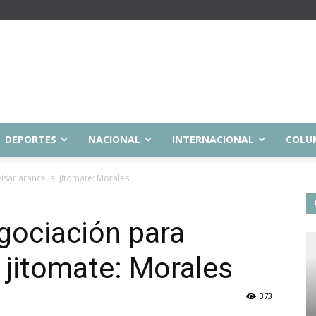
DEPORTES
NACIONAL
INTERNACIONAL
COLU
sar arancel al jitomate: Morales
ociación para
l jitomate: Morales
373