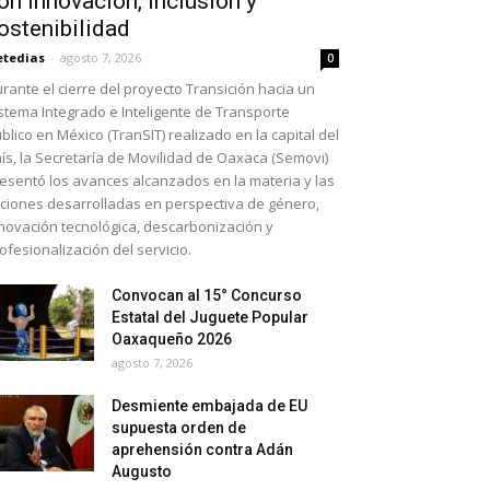
on innovación, inclusión y
ostenibilidad
etedias
-
agosto 7, 2026
0
rante el cierre del proyecto Transición hacia un
stema Integrado e Inteligente de Transporte
blico en México (TranSIT) realizado en la capital del
ís, la Secretaría de Movilidad de Oaxaca (Semovi)
esentó los avances alcanzados en la materia y las
ciones desarrolladas en perspectiva de género,
novación tecnológica, descarbonización y
ofesionalización del servicio.
Convocan al 15° Concurso
Estatal del Juguete Popular
Oaxaqueño 2026
agosto 7, 2026
Desmiente embajada de EU
supuesta orden de
aprehensión contra Adán
Augusto