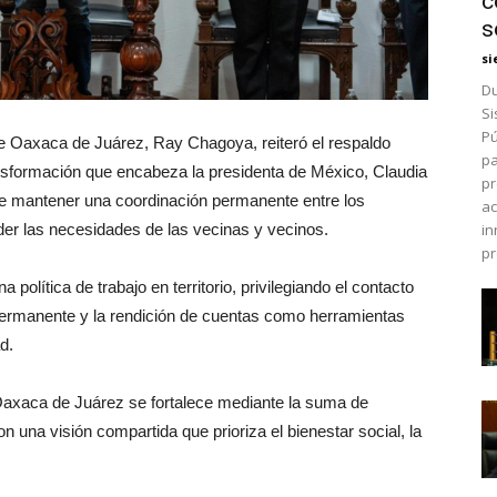
c
s
si
Du
Si
Pú
de Oaxaca de Juárez, Ray Chagoya, reiteró el respaldo
pa
ransformación que encabeza la presidenta de México, Claudia
pr
e mantener una coordinación permanente entre los
ac
nder las necesidades de las vecinas y vecinos.
in
pr
política de trabajo en territorio, privilegiando el contacto
 permanente y la rendición de cuentas como herramientas
d.
Oaxaca de Juárez se fortalece mediante la suma de
n una visión compartida que prioriza el bienestar social, la