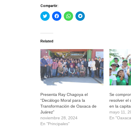
Compartir:
Haz
Haz
Haz
Haz
clic
clic
clic
clic
para
para
para
para
compartir
compartir
compartir
compartir
en
en
en
en
Twitter
Facebook
WhatsApp
Telegram
(Se
(Se
(Se
(Se
Related
abre
abre
abre
abre
en
en
en
en
una
una
una
una
ventana
ventana
ventana
ventana
nueva)
nueva)
nueva)
nueva)
Presenta Ray Chagoya el
Se compro
“Decálogo Moral para la
resolver el
Transformación de Oaxaca de
en la capita
Juárez”
mayo 11, 2
noviembre 28, 2024
En "Oaxaca
En "Principales"