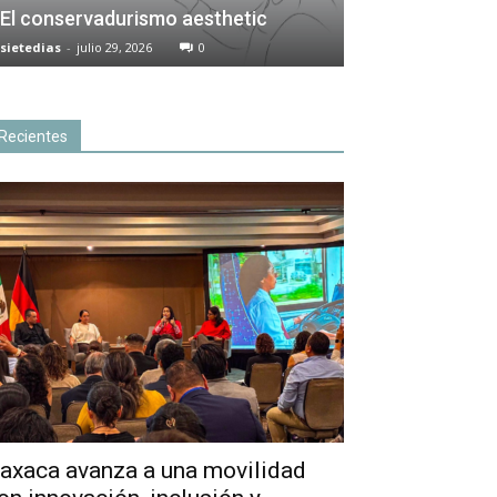
El conservadurismo aesthetic
sietedias
-
julio 29, 2026
0
Recientes
axaca avanza a una movilidad