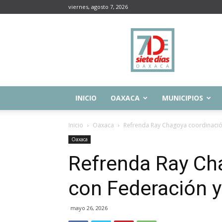
viernes, agosto 7, 2026
Siete
Días
Oaxaca
INICIO
OAXACA
MUNICIPIOS
Inicio
Oaxaca
Refrenda Ray Chagoya coordinació
Oaxaca
Refrenda Ray Ch
con Federación y
mayo 26, 2026