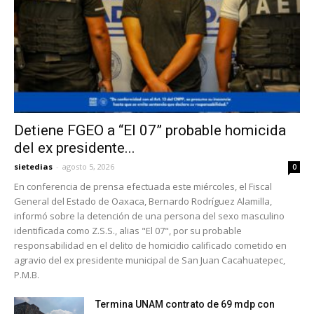
Detiene FGEO a “El 07” probable homicida
del ex presidente...
sietedias
-
agosto 5, 2026
0
En conferencia de prensa efectuada este miércoles, el Fiscal
General del Estado de Oaxaca, Bernardo Rodríguez Alamilla,
informó sobre la detención de una persona del sexo masculino
identificada como Z.S.S., alias "El 07", por su probable
responsabilidad en el delito de homicidio calificado cometido en
agravio del ex presidente municipal de San Juan Cacahuatepec,
P.M.B.
Termina UNAM contrato de 69 mdp con