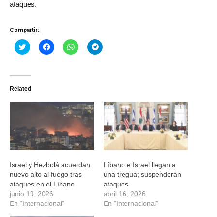
ataques.
Compartir:
Haz
Haz
Haz
Haz
clic
clic
clic
clic
para
para
para
para
compartir
compartir
compartir
compartir
en
en
en
en
Twitter
Facebook
WhatsApp
Telegram
(Se
(Se
(Se
(Se
Related
abre
abre
abre
abre
en
en
en
en
una
una
una
una
ventana
ventana
ventana
ventana
nueva)
nueva)
nueva)
nueva)
Israel y Hezbolá acuerdan
Líbano e Israel llegan a
nuevo alto al fuego tras
una tregua; suspenderán
ataques en el Líbano
ataques
junio 19, 2026
abril 16, 2026
En "Internacional"
En "Internacional"