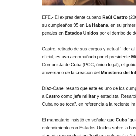
EFE.- El expresidente cubano
Raúl Castro
(20
su cumpleaños 95 en
La Habana
, en su prime
penales en
Estados Unidos
por el derribo de 
Castro, retirado de sus cargos y actual “líder al 
oficial, estuvo acompañado por el presidente
Mi
Comunista de Cuba (PCC, único legal), el gobie
aniversario de la creación del
Ministerio del In
Díaz-Canel resaltó que este es uno de los cump
a
Castro
como
jefe militar
y estadista. Resaltó
Cuba no se toca”, en referencia a la reciente i
El mandatario insistió en señalar que
Cuba
“qui
entendimiento con Estados Unidos sobre la base
atacada responderá en “legítima defensa” y, “s