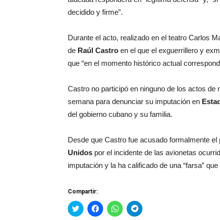
decidido y firme”.
Durante el acto, realizado en el teatro Carlos Ma
de
Raúl Castro
en el que el exguerrillero y ex
que “en el momento histórico actual corresponde
Castro no participó en ninguno de los actos de
semana para denunciar su imputación en
Esta
del gobierno cubano y su familia.
Desde que Castro fue acusado formalmente el 
Unidos
por el incidente de las avionetas ocurri
imputación y la ha calificado de una “farsa” que 
Compartir:
Haz
Haz
Haz
Haz
clic
clic
clic
clic