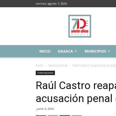
viernes, agosto 7, 2026
Siete
Días
Oaxaca
INICIO
OAXACA
MUNICIPIOS
Inicio
Internacional
Raúl Castro reaparece en púb
Internacional
Raúl Castro reap
acusación penal
junio 6, 2026