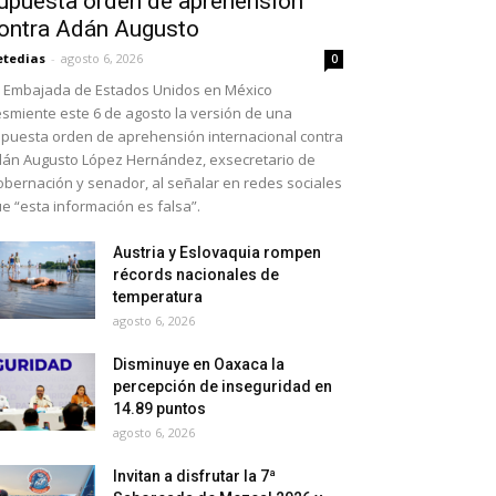
upuesta orden de aprehensión
ontra Adán Augusto
etedias
-
agosto 6, 2026
0
 Embajada de Estados Unidos en México
smiente este 6 de agosto la versión de una
puesta orden de aprehensión internacional contra
án Augusto López Hernández, exsecretario de
bernación y senador, al señalar en redes sociales
e “esta información es falsa”.
Austria y Eslovaquia rompen
récords nacionales de
temperatura
agosto 6, 2026
Disminuye en Oaxaca la
percepción de inseguridad en
14.89 puntos
agosto 6, 2026
Invitan a disfrutar la 7ª