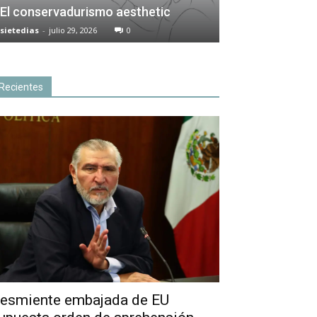
El conservadurismo aesthetic
sietedias
-
julio 29, 2026
0
Recientes
esmiente embajada de EU