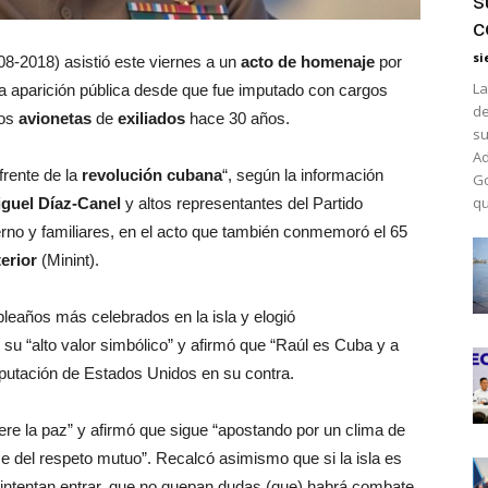
s
c
si
08-2018) asistió este viernes a un
acto de homenaje
por
La
ra aparición pública desde que fue imputado con cargos
de
dos
avionetas
de
exiliados
hace 30 años.
su
Ad
frente de la
revolución cubana
“, según la información
Go
qu
guel Díaz-Canel
y altos representantes del Partido
rno y familiares, en el acto que también conmemoró el 65
terior
(Minint).
leaños más celebrados en la isla y elogió
 su “alto valor simbólico” y afirmó que “Raúl es Cuba y a
mputación de Estados Unidos en su contra.
ere la paz” y afirmó que sigue “apostando por un clima de
 del respeto mutuo”. Recalcó asimismo que si la isla es
i intentan entrar, que no quepan dudas (que) habrá combate