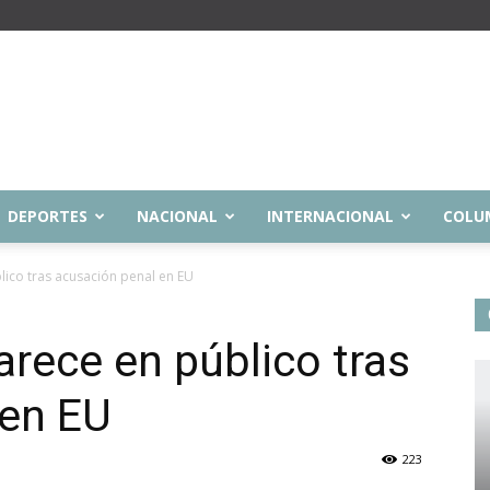
DEPORTES
NACIONAL
INTERNACIONAL
COLU
lico tras acusación penal en EU
arece en público tras
 en EU
223