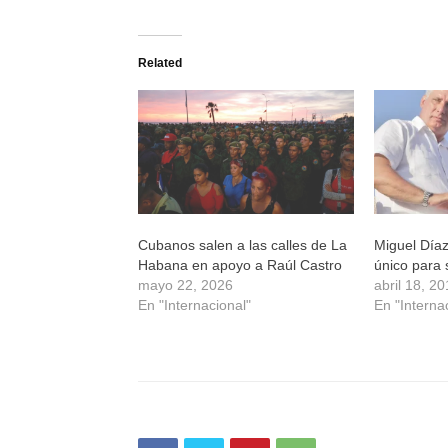
para
para
para
para
compartir
compartir
compartir
compartir
en
en
en
en
Twitter
Facebook
WhatsApp
Telegram
(Se
(Se
(Se
(Se
Related
abre
abre
abre
abre
en
en
en
en
una
una
una
una
ventana
ventana
ventana
ventana
nueva)
nueva)
nueva)
nueva)
Cubanos salen a las calles de La
Miguel Díaz
Habana en apoyo a Raúl Castro
único para 
mayo 22, 2026
abril 18, 2
En "Internacional"
En "Interna