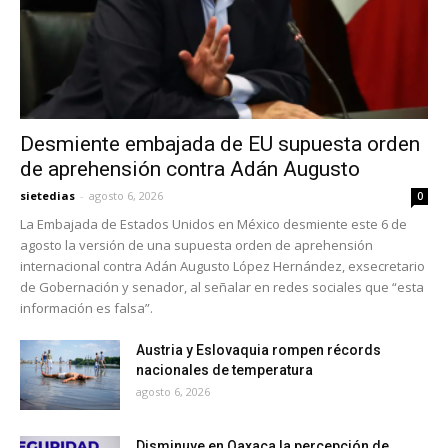
Desmiente embajada de EU supuesta orden
de aprehensión contra Adán Augusto
sietedias
-
agosto 6, 2026
0
La Embajada de Estados Unidos en México desmiente este 6 de
agosto la versión de una supuesta orden de aprehensión
internacional contra Adán Augusto López Hernández, exsecretario
de Gobernación y senador, al señalar en redes sociales que “esta
información es falsa”.
Austria y Eslovaquia rompen récords
nacionales de temperatura
agosto 6, 2026
Disminuye en Oaxaca la percepción de