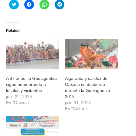
Haz
Haz
Haz
Haz
clic
clic
clic
clic
para
para
para
para
compartir
compartir
compartir
compartir
en
en
en
en
Twitter
Facebook
WhatsApp
Telegram
(Se
(Se
(Se
(Se
Related
abre
abre
abre
abre
en
en
en
en
una
una
una
una
ventana
ventana
ventana
ventana
nueva)
nueva)
nueva)
nueva)
A 87 años, la Guelaguetza
Algarabía y calidez de
sigue enamorando a
Oaxaca se desbordó
locales y visitantes
durante la Guelaguetza
julio 22, 2019
2018
En "Oaxaca"
julio 31, 2018
En "Cultura"