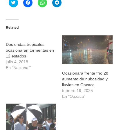
Haz
Haz
Haz
Haz
clic
clic
clic
clic
para
para
para
para
compartir
compartir
compartir
compartir
en
en
en
en
Twitter
Facebook
WhatsApp
Telegram
(Se
(Se
(Se
(Se
Related
abre
abre
abre
abre
en
en
en
en
una
una
una
una
ventana
ventana
ventana
ventana
nueva)
nueva)
nueva)
nueva)
Dos ondas tropicales
ocasionarán tormentas en
12 estados
julio 4, 2018
En "Nacional"
Ocasionará frente frío 28
aumento de nubosidad y
lluvias en Oaxaca
febrero 19, 2025
En "Oaxaca"