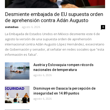
Desmiente embajada de EU supuesta orden
de aprehensión contra Adán Augusto
sietedias
-
agosto 6, 2026
0
La Embajada de Estados Unidos en México desmiente este 6 de
agosto la versión de una supuesta orden de aprehensión
internacional contra Adán Augusto López Hernández, exsecretario
de Gobernación y senador, al señalar en redes sociales que “esta
información es falsa”.
Austria y Eslovaquia rompen récords
nacionales de temperatura
agosto 6, 2026
Disminuye en Oaxaca la percepción de
inseguridad en 14.89 puntos
agosto 6, 2026