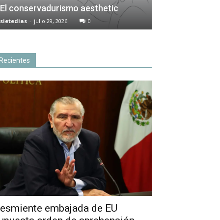
El conservadurismo aesthetic
sietedias
-
julio 29, 2026
0
Recientes
esmiente embajada de EU