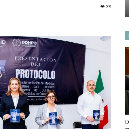
540
D