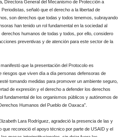
a, Directora General del Mecanismo de Protección a
iodistas, señaló que el derecho a la libertad de
anos, son derechos que todas y todos tenemos, subrayando
nsoras han tenido un rol fundamental en la sociedad al
os derechos humanos de todas y todos, por ello, considero
cciones preventivas y de atención para este sector de la
 manifestó que la presentación del Protocolo es
de riesgos que viven día a día personas defensoras de
esté tomando medidas para promover un ambiente seguro,
 libertad de expresión y el derecho a defender los derechos
rol fundamental de los organismos públicos y autónomos de
 Derechos Humanos del Pueblo de Oaxaca”.
 Elizabeth Lara Rodríguez, agradeció la presencia de las y
po que reconoció el apoyo técnico por parte de USAID y el
 las mesas interinstitucionales, sin dejar fuera las