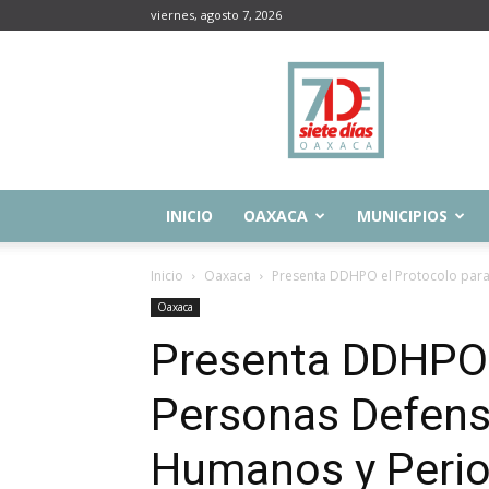
viernes, agosto 7, 2026
Siete
Días
Oaxaca
INICIO
OAXACA
MUNICIPIOS
Inicio
Oaxaca
Presenta DDHPO el Protocolo para
Oaxaca
Presenta DDHPO 
Personas Defens
Humanos y Perio