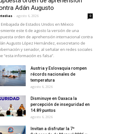
upuesta orden de aprehensión
ontra Adán Augusto
etedias
-
agosto 6, 2026
0
 Embajada de Estados Unidos en México
smiente este 6 de agosto la versión de una
puesta orden de aprehensión internacional contra
án Augusto López Hernández, exsecretario de
bernación y senador, al señalar en redes sociales
e “esta información es falsa”.
Austria y Eslovaquia rompen
récords nacionales de
temperatura
agosto 6, 2026
Disminuye en Oaxaca la
percepción de inseguridad en
14.89 puntos
agosto 6, 2026
Invitan a disfrutar la 7ª