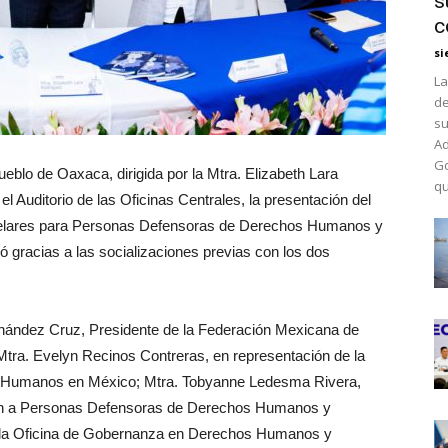
s
c
si
La
de
su
Ad
Go
blo de Oaxaca, dirigida por la Mtra. Elizabeth Lara
qu
el Auditorio de las Oficinas Centrales, la presentación del
telares para Personas Defensoras de Derechos Humanos y
ó gracias a las socializaciones previas con los dos
Hernández Cruz, Presidente de la Federación Mexicana de
a. Evelyn Recinos Contreras, en representación de la
s Humanos en México; Mtra. Tobyanne Ledesma Rivera,
ón a Personas Defensoras de Derechos Humanos y
e la Oficina de Gobernanza en Derechos Humanos y