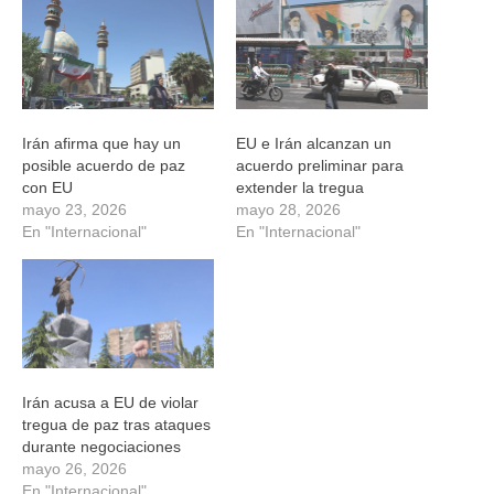
una
una
una
una
ventana
ventana
ventana
ventana
nueva)
nueva)
nueva)
nueva)
Irán afirma que hay un
EU e Irán alcanzan un
posible acuerdo de paz
acuerdo preliminar para
con EU
extender la tregua
mayo 23, 2026
mayo 28, 2026
En "Internacional"
En "Internacional"
Irán acusa a EU de violar
tregua de paz tras ataques
durante negociaciones
mayo 26, 2026
En "Internacional"