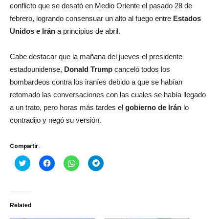
conflicto que se desató en Medio Oriente el pasado 28 de
febrero, logrando consensuar un alto al fuego entre
Estados
Unidos e Irán
a principios de abril.
Cabe destacar que la mañana del jueves el presidente
estadounidense,
Donald Trump
canceló todos los
bombardeos contra los iraníes debido a que se habían
retomado las conversaciones con las cuales se había llegado
a un trato, pero horas más tardes el
gobierno de Irán
lo
contradijo y negó su versión.
Compartir:
Haz
Haz
Haz
Haz
clic
clic
clic
clic
para
para
para
para
compartir
compartir
compartir
compartir
en
en
en
en
Twitter
Facebook
WhatsApp
Telegram
(Se
(Se
(Se
(Se
Related
abre
abre
abre
abre
en
en
en
en