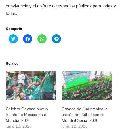
convivencia y el disfrute de espacios públicos para todas y
todos.
Compartir:
Haz
Haz
Haz
Haz
clic
clic
clic
clic
para
para
para
para
compartir
compartir
compartir
compartir
en
en
en
en
Twitter
Facebook
WhatsApp
Telegram
(Se
(Se
(Se
(Se
Related
abre
abre
abre
abre
en
en
en
en
una
una
una
una
ventana
ventana
ventana
ventana
nueva)
nueva)
nueva)
nueva)
Celebra Oaxaca nuevo
Oaxaca de Juárez vive la
triunfo de México en el
pasión del futbol con el
Mundial 2026
Mundial Social 2026
junio 19, 2026
junio 12, 2026