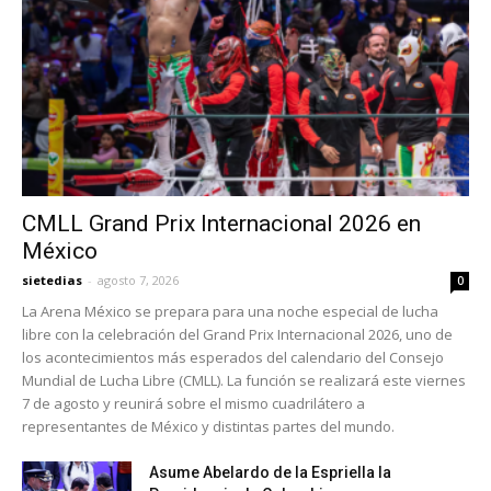
CMLL Grand Prix Internacional 2026 en
México
sietedias
-
agosto 7, 2026
0
La Arena México se prepara para una noche especial de lucha
libre con la celebración del Grand Prix Internacional 2026, uno de
los acontecimientos más esperados del calendario del Consejo
Mundial de Lucha Libre (CMLL). La función se realizará este viernes
7 de agosto y reunirá sobre el mismo cuadrilátero a
representantes de México y distintas partes del mundo.
Asume Abelardo de la Espriella la