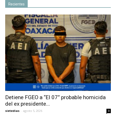
Recientes
Detiene FGEO a “El 07” probable homicida
del ex presidente...
sietedias
-
agosto 5, 2026
0