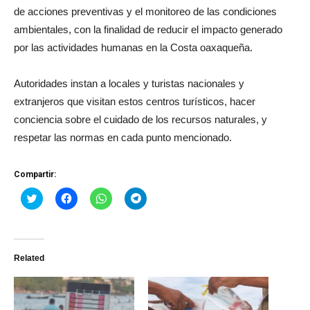
de acciones preventivas y el monitoreo de las condiciones
ambientales, con la finalidad de reducir el impacto generado
por las actividades humanas en la Costa oaxaqueña.
Autoridades instan a locales y turistas nacionales y
extranjeros que visitan estos centros turísticos, hacer
conciencia sobre el cuidado de los recursos naturales, y
respetar las normas en cada punto mencionado.
Compartir:
Haz
Haz
Haz
Haz
clic
clic
clic
clic
para
para
para
para
compartir
compartir
compartir
compartir
en
en
en
en
Twitter
Facebook
WhatsApp
Telegram
(Se
(Se
(Se
(Se
Related
abre
abre
abre
abre
en
en
en
en
una
una
una
una
ventana
ventana
ventana
ventana
nueva)
nueva)
nueva)
nueva)